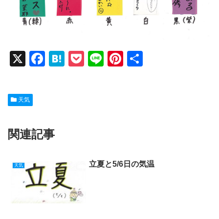
X
F
H
P
Li
Pi
共
a
at
o
n
nt
有
c
e
ck
e
er
天気
e
n
et
e
b
a
st
関連記事
o
o
k
立夏と5/6日の気温
天気