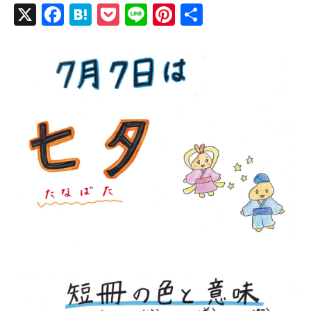
X
F
H
P
Li
Pi
共
a
at
o
n
nt
有
c
e
ck
e
er
e
n
et
e
b
a
st
o
o
k