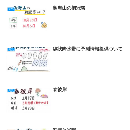
鳥海山の初冠雪
天気
線状降水帯に予測情報提供ついて
天気
春彼岸
天気