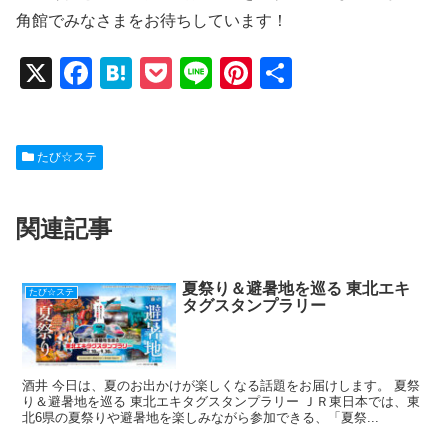
角館でみなさまをお待ちしています！
X
F
H
P
Li
Pi
共
a
at
o
n
nt
有
c
e
ck
e
er
たび☆ステ
e
n
et
e
b
a
st
関連記事
o
o
k
夏祭り＆避暑地を巡る 東北エキ
たび☆ステ
タグスタンプラリー
酒井 今日は、夏のお出かけが楽しくなる話題をお届けします。 夏祭
り＆避暑地を巡る 東北エキタグスタンプラリー ＪＲ東日本では、東
北6県の夏祭りや避暑地を楽しみながら参加できる、「夏祭...