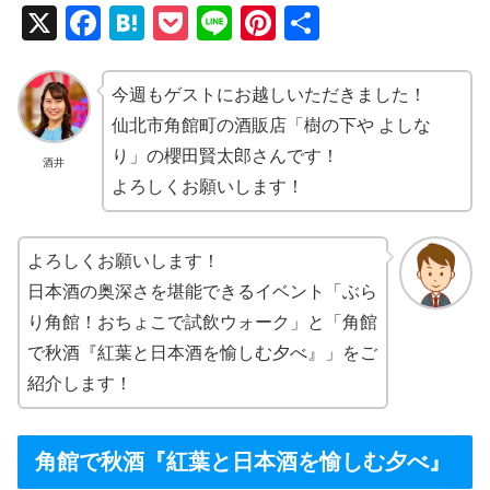
X
F
H
P
Li
Pi
共
a
at
o
n
nt
有
c
e
ck
e
er
今週もゲストにお越しいただきました！
e
n
et
e
仙北市角館町の酒販店「樹の下や よしな
b
a
st
り」の櫻田賢太郎さんです！
酒井
よろしくお願いします！
o
o
k
よろしくお願いします！
日本酒の奥深さを堪能できるイベント「ぶら
り角館！おちょこで試飲ウォーク」と「角館
で秋酒『紅葉と日本酒を愉しむ夕べ』」をご
紹介します！
角館で秋酒『紅葉と日本酒を愉しむ夕べ』