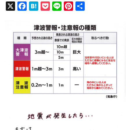
X
F
H
P
Li
Pi
共
a
at
o
n
nt
有
c
e
ck
e
er
e
n
et
e
b
a
st
o
o
k