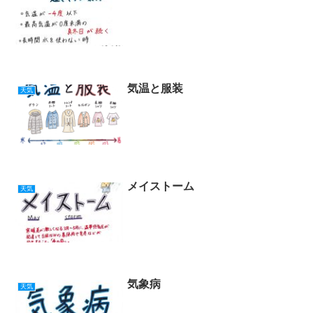
気温と服装
天気
メイストーム
天気
気象病
天気