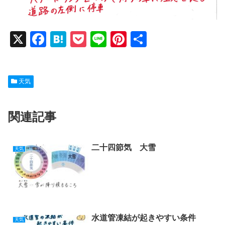
X
F
H
P
Li
Pi
共
a
at
o
n
nt
有
c
e
ck
e
er
天気
e
n
et
e
b
a
st
関連記事
o
o
k
二十四節気 大雪
天気
水道管凍結が起きやすい条件
天気