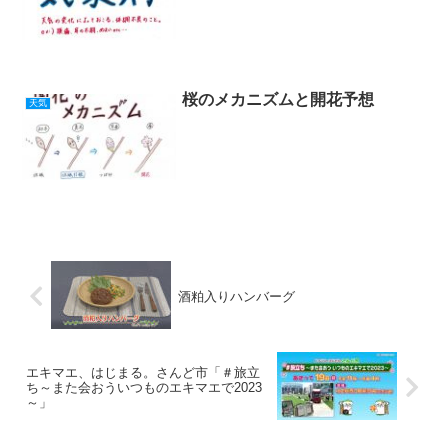
桜のメカニズムと開花予想
天気
酒粕入りハンバーグ
エキマエ、はじまる。さんど市「＃旅立
ち～また会おういつものエキマエで2023
～」