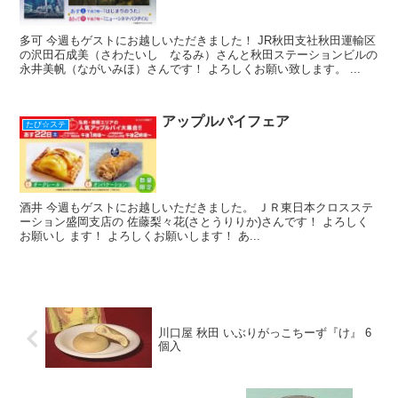
多可 今週もゲストにお越しいただきました！ JR秋田支社秋田運輸区
の沢田石成美（さわたいし なるみ）さんと秋田ステーションビルの
永井美帆（ながいみほ）さんです！ よろしくお願い致します。 ...
アップルパイフェア
たび☆ステ
酒井 今週もゲストにお越しいただきました。 ＪＲ東日本クロスステ
ーション盛岡支店の 佐藤梨々花(さとうりりか)さんです！ よろしく
お願いし ます！ よろしくお願いします！ あ...
川口屋 秋田 いぶりがっこちーず『け』 6
個入