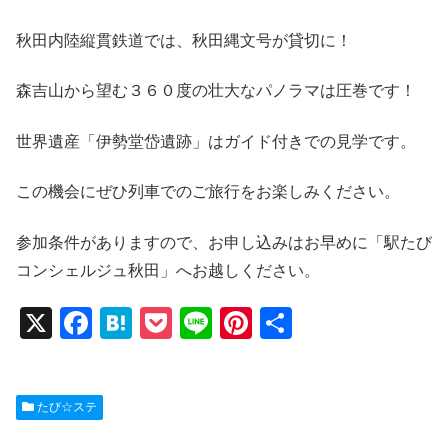
秋田内陸縦貫鉄道では、秋田縄文号が貸切に！
森吉山から望む３６０度の壮大なパノラマは圧巻です！
世界遺産「伊勢堂岱遺跡」はガイド付きでの見学です。
この機会にぜひ列車でのご旅行をお楽しみください。
参加条件がありますので、お申し込みはお早めに「駅たび
コンシェルジュ秋田」へお越しください。
X
F
H
P
Li
Pi
共
a
at
o
n
nt
有
c
e
ck
e
er
たび☆ステ
e
n
et
e