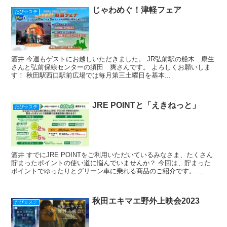
じゃわめぐ！津軽フェア
たび☆ステ
酒井 今週もゲストにお越しいただきました。 JR弘前駅の船木 康生
さんと弘前保線センターの須田 爽さんです。 よろしくお願いしま
す！ 秋田駅西口駅前広場では毎月第三土曜日を基本...
JRE POINTと「えきねっと」
たび☆ステ
酒井 すでにJRE POINTをご利用いただいているみなさま、たくさん
貯まったポイントの使い道に悩んでいませんか？ 今回は、貯まった
ポイントでゆったりとグリーン車に乗れる商品のご紹介です。 ...
秋田エキマエ野外上映会2023
たび☆ステ