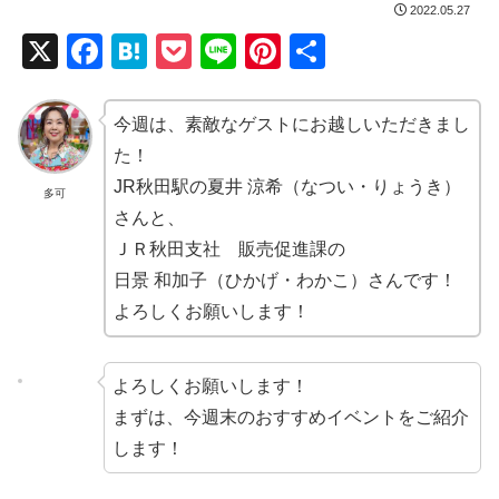
2022.05.27
X
F
H
P
Li
Pi
共
a
at
o
n
nt
有
c
e
ck
e
er
今週は、素敵なゲストにお越しいただきまし
e
n
et
e
た！
b
a
st
JR秋田駅の夏井 涼希（なつい・りょうき）
多可
さんと、
o
ＪＲ秋田支社 販売促進課の
o
日景 和加子（ひかげ・わかこ）さんです！
k
よろしくお願いします！
よろしくお願いします！
まずは、今週末のおすすめイベントをご紹介
します！