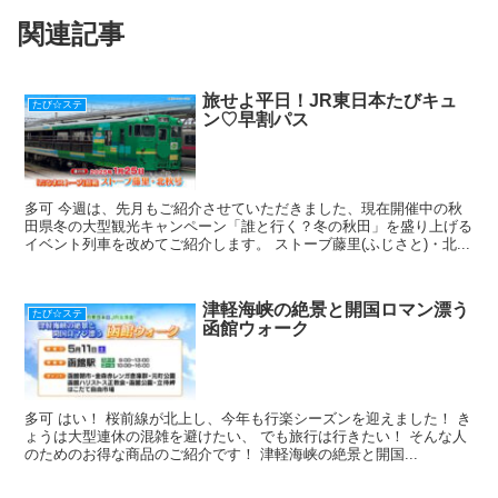
b
a
st
関連記事
o
o
k
旅せよ平日！JR東日本たびキュ
たび☆ステ
ン♡早割パス
多可 今週は、先月もご紹介させていただきました、現在開催中の秋
田県冬の大型観光キャンペーン「誰と行く？冬の秋田」を盛り上げる
イベント列車を改めてご紹介します。 ストーブ藤里(ふじさと)・北...
津軽海峡の絶景と開国ロマン漂う
たび☆ステ
函館ウォーク
多可 はい！ 桜前線が北上し、今年も行楽シーズンを迎えました！ き
ょうは大型連休の混雑を避けたい、 でも旅行は行きたい！ そんな人
のためのお得な商品のご紹介です！ 津軽海峡の絶景と開国...