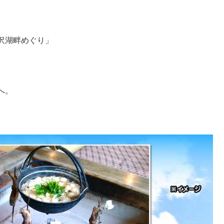
沢湖畔めぐり」
。
へ。