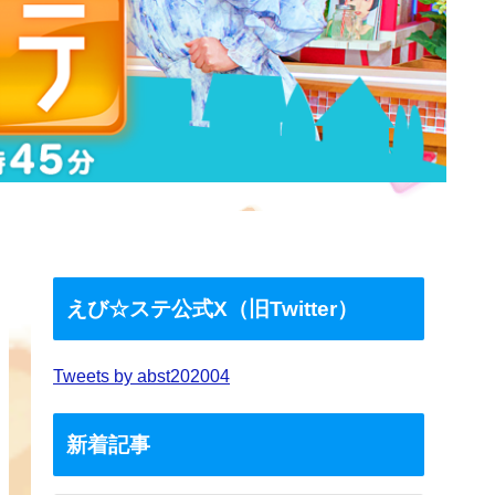
えび☆ステ公式X（旧Twitter）
Tweets by abst202004
新着記事