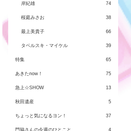
岸紀雄
74
桜庭みさお
38
最上美貴子
66
タベルスキ・マイケル
39
特集
65
あきたnow！
75
急上☆SHOW
13
秋田遺産
5
ちょっと気になるヨン！
37
門脇さんの今週のひとこと
4