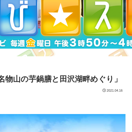
名物山の芋鍋膳と田沢湖畔めぐり」
2021.04.16