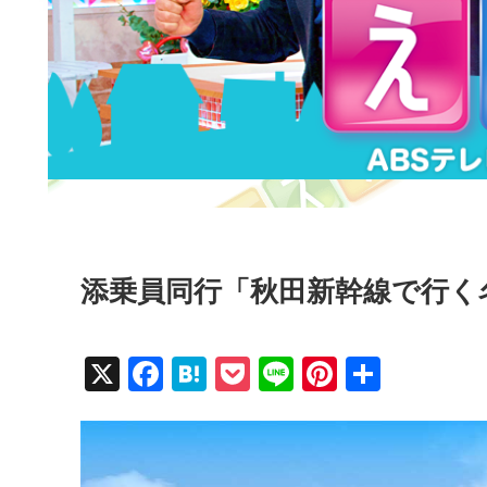
添乗員同行「秋田新幹線で行く
X
F
H
P
Li
Pi
共
a
at
o
n
nt
有
c
e
ck
e
er
e
n
et
e