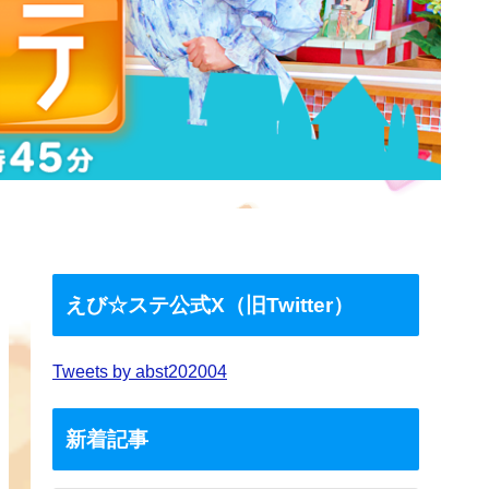
えび☆ステ公式X（旧Twitter）
Tweets by abst202004
新着記事