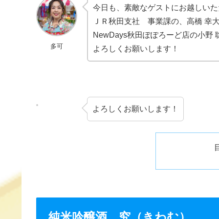
b
a
st
今日も、素敵なゲストにお越しいた
ＪＲ秋田支社 事業課の、高橋 幸
o
NewDays秋田ぽぽろーど店の小
o
多可
よろしくお願いします！
k
よろしくお願いします！
純米吟醸酒 究（きわむ）