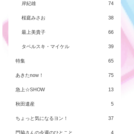
岸紀雄
74
桜庭みさお
38
最上美貴子
66
タベルスキ・マイケル
39
特集
65
あきたnow！
75
急上☆SHOW
13
秋田遺産
5
ちょっと気になるヨン！
37
門脇さんの今週のひとこと
4