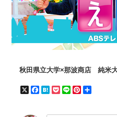
秋田県立大学×那波商店 純米大
X
F
H
P
Li
Pi
共
a
at
o
n
nt
有
c
e
ck
e
er
e
n
et
e