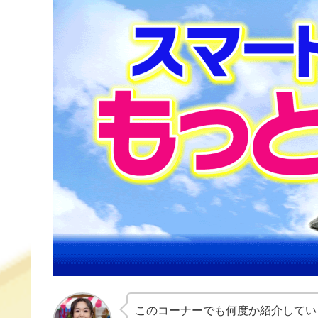
b
a
st
o
o
k
このコーナーでも何度か紹介していま