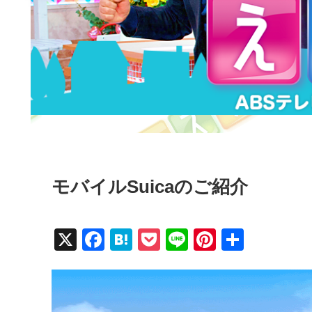
モバイルSuicaのご紹介
X
F
H
P
Li
Pi
共
a
at
o
n
nt
有
c
e
ck
e
er
e
n
et
e