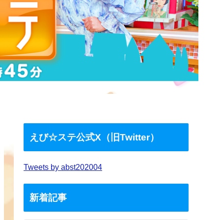
えび☆ステ公式X（旧Twitter）
Tweets by abst202004
新着記事