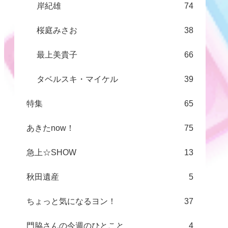
岸紀雄
74
桜庭みさお
38
最上美貴子
66
タベルスキ・マイケル
39
特集
65
あきたnow！
75
急上☆SHOW
13
秋田遺産
5
ちょっと気になるヨン！
37
門脇さんの今週のひとこと
4