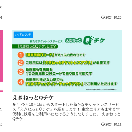
へ
天
01
2024.10.25
たび☆ステ
えきねっとQチケ
多可 今月10月1日からスタートした新たなチケットレスサービ
た
ス「えきねっとQチケ」を紹介します！ 東北エリアもますます
便利に鉄道をご利用いただけるようになりました。 えきねっと
Qチケ ...
18
2024.10.11