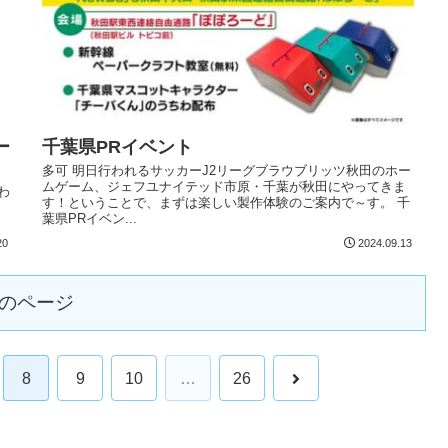
ー
千葉県PRイベント
多可 明日行われるサッカーJ2リーグブラウブリッツ秋田のホー
ムゲーム、ジェフユナイテッド市原・千葉が秋田にやってきま
わ
す！ということで、まずは楽しい製作体験のご案内で～す。 千
葉県PRイベン...
20
2024.09.13
のページ
8
9
10
…
26