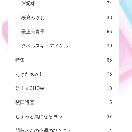
岸紀雄
74
桜庭みさお
38
最上美貴子
66
タベルスキ・マイケル
39
特集
65
あきたnow！
75
急上☆SHOW
13
秋田遺産
5
ちょっと気になるヨン！
37
門脇さんの今週のひとこと
4