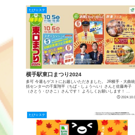
たび☆ステ
横手駅東口まつり2024
多可 今週もゲストにお越しいただきました。 JR横手・大曲統
括センターの千葉翔平（ちば・しょうへい）さんと佐藤寿子
（さとう・ひさこ）さんです！ よろしくお願いします！ ...
2024.10.
たび☆ステ