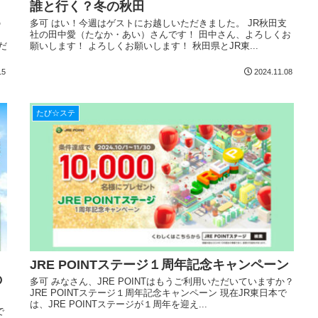
誰と行く？冬の秋田
の
多可 はい！今週はゲストにお越しいただきました。 JR秋田支
イ
社の田中愛（たなか・あい）さんです！ 田中さん、よろしくお
だ
願いします！ よろしくお願いします！ 秋田県とJR東...
15
2024.11.08
たび☆ステ
JRE POINTステージ１周年記念キャンペーン
の
多可 みなさん、JRE POINTはもうご利用いただいていますか？
JRE POINTステージ１周年記念キャンペーン 現在JR東日本で
は、JRE POINTステージが１周年を迎え...
で