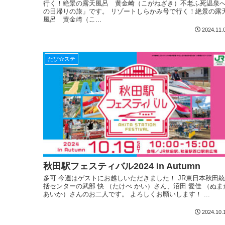
行く！絶景の露天風呂 黄金崎（こがねざき）不老ふ死温泉
の日帰りの旅」です。 リゾートしらかみ号で行く！絶景の露
風呂 黄金崎（こ...
2024.11.
たび☆ステ
秋田駅フェスティバル2024 in Autumn
多可 今週はゲストにお越しいただきました！ JR東日本秋田統
括センターの武部 快 （たけべ かい）さん、沼田 愛佳 （ぬま
あいか）さんのお二人です。 よろしくお願いします！ ...
2024.10.