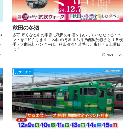
秋田の冬酒
ス
多可 寒くなる冬の季節に秋田の冬酒をおいしくいただけるイベ
ントをご紹介します！ 秋田の冬酒 田沢湖角館観光協会とＪＲ横
た
手・大曲統括センターは、秋田清酒と連携し、来月７日土曜日
に「...
29
2024.11.22
たび☆ステ