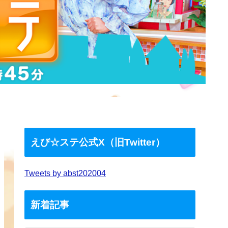
えび☆ステ公式X（旧Twitter）
Tweets by abst202004
新着記事