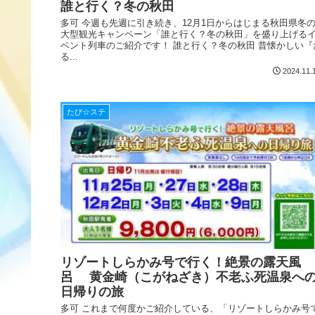
誰と行く？冬の秋田
多可 今週も先週に引き続き、12月1日からはじまる秋田県冬
大型観光キャンペーン「誰と行く？冬の秋田」を盛り上げる
ベント列車のご紹介です！ 誰と行く？冬の秋田 昔懐かしい『
る...
2024.11.
たび☆ステ
リゾートしらかみ号で行く！絶景の露天風
呂 黄金崎（こがねざき）不老ふ死温泉へ
日帰りの旅
多可 これまで何度かご紹介している、「リゾートしらかみ号