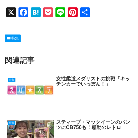
X
F
H
P
Li
Pi
共
a
at
o
n
nt
有
c
e
ck
e
er
特集
e
n
et
e
b
a
st
関連記事
o
o
k
女性柔道メダリストの挑戦「キッ
特集
チンカーでいっぽん！」
スティーブ・マックイーンのパン
特集
ツにCB750も！感動のレトロ