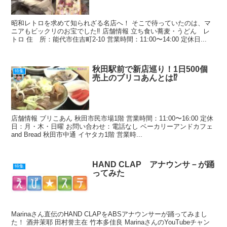
昭和レトロを求めて知られざる名店へ！ そこで待っていたのは、マ
ニアもビックリのお宝でした‼ 店舗情報 立ち食い蕎麦・うどん レ
トロ 住 所：能代市住吉町2-10 営業時間：11:00〜14:00 定休日...
秋田駅前で新店巡り！1日500個
特集
売上のブリコあんとは⁉
店舗情報 ブリこあん 秋田市民市場1階 営業時間：11:00〜16:00 定休
日：月・木・日曜 お問い合わせ：電話なし ベーカリーアンドカフェ
and Bread 秋田市中通 イヤタカ1階 営業時...
HAND CLAP アナウンサ－が踊
特集
ってみた
Marinaさん直伝のHAND CLAPをABSアナウンサーが踊ってみまし
た！ 酒井茉耶 田村誉主在 竹本多佳良 MarinaさんのYouTubeチャン