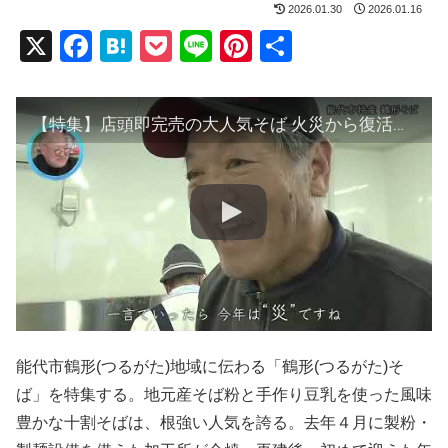
2026.01.30
2026.01.16
X
F
H
P
Li
Pi
共
a
at
o
n
nt
有
c
e
ck
e
er
【特集】店頭即完売の大人気そば 火災から復活のストーリー
e
n
et
e
b
a
st
o
o
k
能代市鶴形(つるがた)地域に伝わる「鶴形(つるがた)そ
ば」を特集する。地元産そば粉と手作り豆乳を使った風味
豊かな十割そばは、根強い人気を誇る。去年４月に製粉・