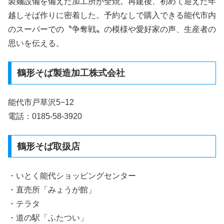
製麺設備を備えた加工所が全焼。再建後、初めて迎えた年
越しそば作りに密着した。予約なしで購入できる能代市内
のスーパーでの〝争奪戦〟の模様や愛好家の声、生産者の
思いを伝える。
鶴形そば製造加工株式会社
能代市戸草沢5−12
電話：0185-58-3920
鶴形そば取扱店
・いとく能代ショッピングセンター
・直売所「みょうが館」
・テラタ
・道の駅「ふたつい」