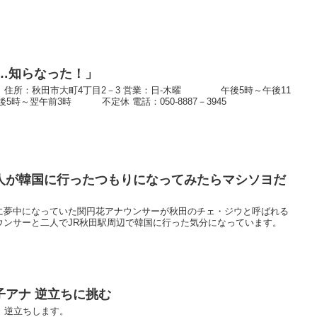
は…知らなった！」
。 住所：秋田市大町4丁目2－3 営業：日-木曜 午後5時～午後11
翌午前3時 不定休 電話：050-8887－3945
人が韓国に行ったつもりになってみたらマシソヨだ
に夢中になっていた関円花アナウンサーが秋田のチェ・ジウと呼ばれる
ウンサーと二人でJR秋田駅周辺で韓国に行った気分になっています。
子アナ 逆立ちに挑む
、逆立ちします。