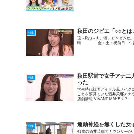
秋田のジビエ「○○と
特集
琉～Ryu～肉、酒、ときどき魚
時 金・土・祝前日 午後5時～
秋田駅前で女子アナ二
特集
った
学生時代韓国アイドル風メイク
ことを夢見ていた酒井茉耶アナ
店舗情報 VIVANT MAKE UP...
運動神経を無くした女
特集
41歳の酒井茉耶アナウンサーが