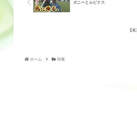
ポニーとルピナス
【名
ホーム
特集