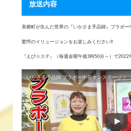
放送内容
b
a
st
o
o
美郷町が生んだ世界の『いかさま手品師』ブラボー
k
驚愕のイリュージョンをお楽しみください‼
『えび☆ステ』（毎週金曜午後3時50分～）で2022
いかさま手品師 ブラボー中谷オンステージ！