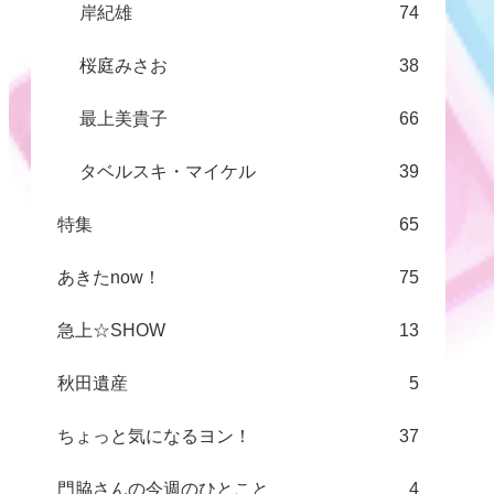
岸紀雄
74
桜庭みさお
38
最上美貴子
66
タベルスキ・マイケル
39
特集
65
あきたnow！
75
急上☆SHOW
13
秋田遺産
5
ちょっと気になるヨン！
37
門脇さんの今週のひとこと
4