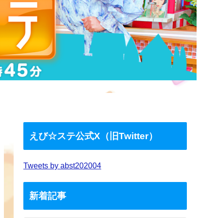
えび☆ステ公式X（旧Twitter）
Tweets by abst202004
新着記事