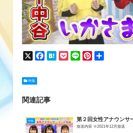
X
F
H
P
Li
Pi
共
a
at
o
n
nt
有
c
e
ck
e
er
特集
e
n
et
e
b
a
st
関連記事
o
o
第２回女性アナウンサ
k
特集
放送内容 ※2021年12月放送