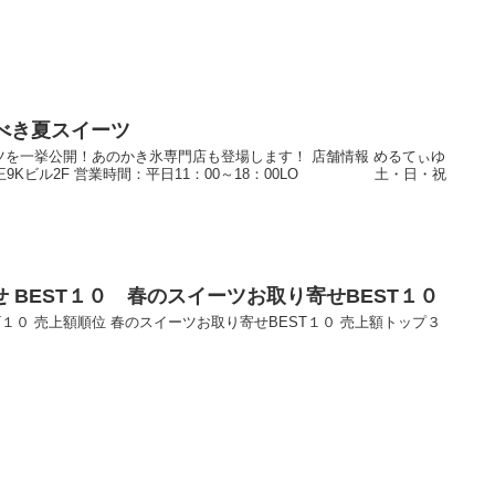
べき夏スイーツ
を一挙公開！あのかき氷専門店も登場します！ 店舗情報 めるてぃゆ
 山王9Kビル2F 営業時間：平日11：00～18：00LO 土・日・祝
 BEST１０ 春のスイーツお取り寄せBEST１０
１０ 売上額順位 春のスイーツお取り寄せBEST１０ 売上額トップ３