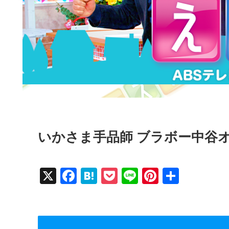
いかさま手品師 ブラボー中谷
X
F
H
P
Li
Pi
共
a
at
o
n
nt
有
c
e
ck
e
er
e
n
et
e