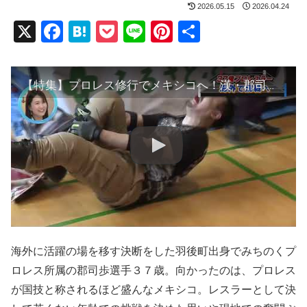
2026.05.15
2026.04.24
X
F
H
P
Li
Pi
共
a
at
o
n
nt
有
c
e
ck
e
er
【特集】プロレス修行でメキシコへ！漢・郡司歩37歳の決断
e
n
et
e
b
a
st
o
o
k
海外に活躍の場を移す決断をした羽後町出身でみちのくプ
ロレス所属の郡司歩選手３７歳。向かったのは、プロレス
が国技と称されるほど盛んなメキシコ。レスラーとして決