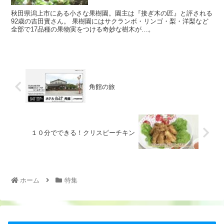
秋田県潟上市にある小さな果樹園。園主は『接ぎ木の匠』と評される
92歳の吉田實さん。 果樹園にはサクランボ・リンゴ・梨・洋梨など
全部で17品種の果物実をつける奇妙な樹木が…。
角館の旅
１０分でできる！クリスピーチキン
ホーム
特集