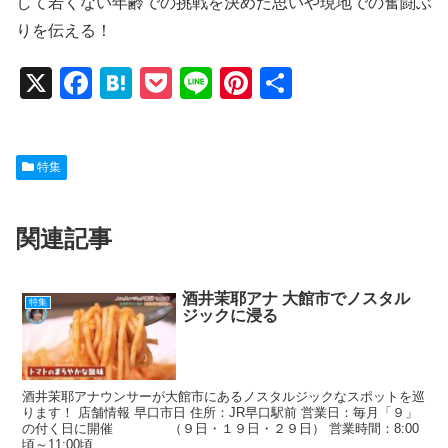
して若くない年齢での挑戦を決めた思いや現地での奮闘ぶ
りを伝える！
X
F
H
P
Li
Pi
共
a
at
o
n
nt
有
c
e
ck
e
er
特集
e
n
et
e
b
a
st
関連記事
o
o
k
酒井茉耶アナ 大館市でノスタル
特集
ジックに浸る
酒井茉耶アナウンサーが大館市にあるノスタルジックなスポットを巡
ります！ 店舗情報 早口市日 住所：JR早口駅前 営業日：毎月「９」
の付く日に開催 （９日・１９日・２９日） 営業時間：8:00
頃～11:00頃 ...