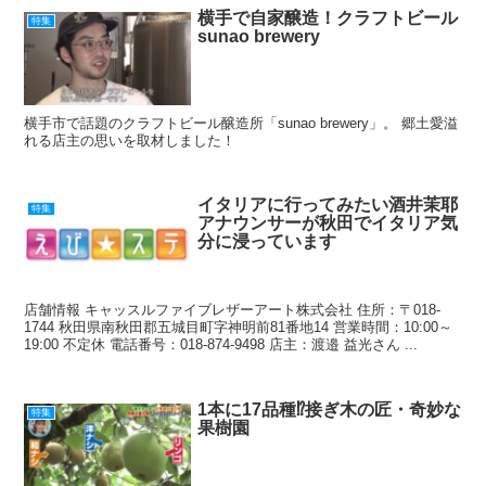
横手で自家醸造！クラフトビール
特集
sunao brewery
横手市で話題のクラフトビール醸造所「sunao brewery」。 郷土愛溢
れる店主の思いを取材しました！
イタリアに行ってみたい酒井茉耶
特集
アナウンサーが秋田でイタリア気
分に浸っています
店舗情報 キャッスルファイブレザーアート株式会社 住所：〒018-
1744 秋田県南秋田郡五城目町字神明前81番地14 営業時間：10:00～
19:00 不定休 電話番号：018-874-9498 店主：渡邉 益光さん ...
1本に17品種⁉接ぎ木の匠・奇妙な
特集
果樹園