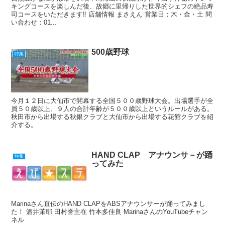
キングコースを楽しんだ後、故郷に里帰りした世界的シェフの絶品寿
司コースをいただきます‼ 店舗情報 まさえん 営業日：木・金・土 問
い合わせ：01...
500歳野球
特集
今月１２日に大仙市で開幕する全国５００歳野球大会。出場選手が全
員５０歳以上、９人の合計年齢が５００歳以上というルールがある。
秋田市から出場する秋銀クラブと大仙市から出場する花館クラブを紹
介する。
HAND CLAP アナウンサ－が踊
特集
ってみた
Marinaさん直伝のHAND CLAPをABSアナウンサーが踊ってみまし
た！ 酒井茉耶 田村誉主在 竹本多佳良 MarinaさんのYouTubeチャン
ネル