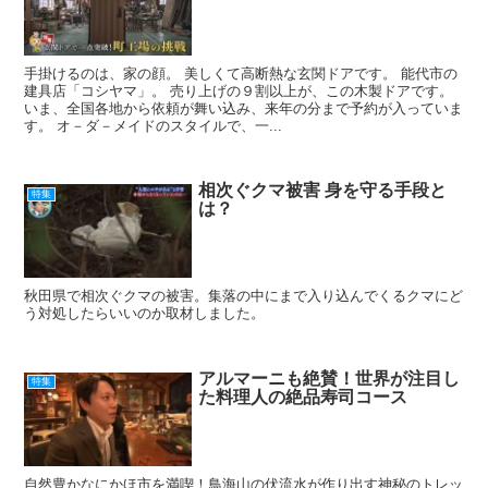
手掛けるのは、家の顔。 美しくて高断熱な玄関ドアです。 能代市の
建具店「コシヤマ」。 売り上げの９割以上が、この木製ドアです。
いま、全国各地から依頼が舞い込み、来年の分まで予約が入っていま
す。 オ－ダ－メイドのスタイルで、一...
相次ぐクマ被害 身を守る手段と
特集
は？
秋田県で相次ぐクマの被害。集落の中にまで入り込んでくるクマにど
う対処したらいいのか取材しました。
アルマーニも絶賛！世界が注目し
特集
た料理人の絶品寿司コース
自然豊かなにかほ市を満喫！鳥海山の伏流水が作り出す神秘のトレッ