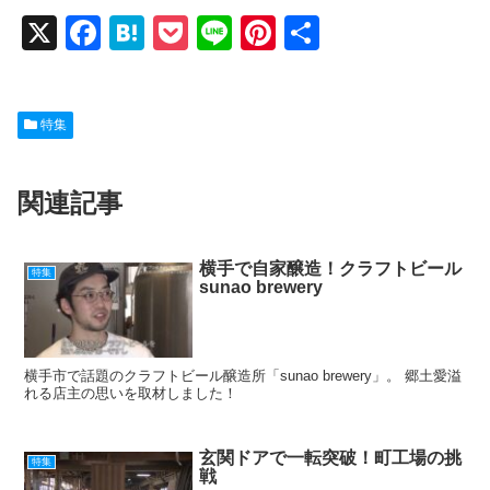
X
F
H
P
Li
Pi
共
a
at
o
n
nt
有
c
e
ck
e
er
特集
e
n
et
e
b
a
st
関連記事
o
o
k
横手で自家醸造！クラフトビール
特集
sunao brewery
横手市で話題のクラフトビール醸造所「sunao brewery」。 郷土愛溢
れる店主の思いを取材しました！
玄関ドアで一転突破！町工場の挑
特集
戦