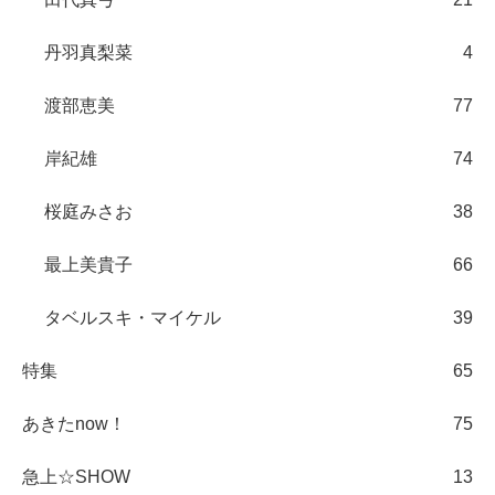
丹羽真梨菜
4
渡部恵美
77
岸紀雄
74
桜庭みさお
38
最上美貴子
66
タベルスキ・マイケル
39
特集
65
あきたnow！
75
急上☆SHOW
13