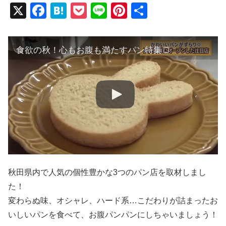
X
F
H
P
Li
Pi
共
a
at
o
n
nt
有
c
e
ck
e
er
食欲の秋！心もお腹も満たすパン特集🍞
e
n
et
e
b
a
st
o
o
k
秋田県内で人気の個性豊かな3つのパン店を取材しまし
た！
変わらぬ味、オシャレ、ハード系…こだわりが詰まったお
いしいパンを食べて、お腹パンパンにしちゃいましょう！