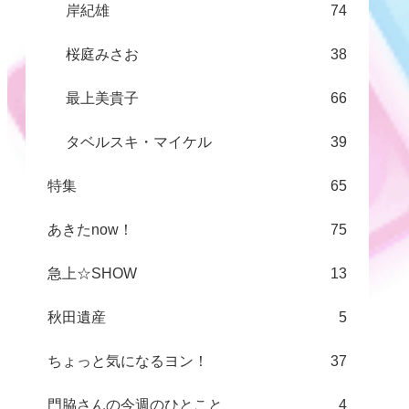
岸紀雄
74
桜庭みさお
38
最上美貴子
66
タベルスキ・マイケル
39
特集
65
あきたnow！
75
急上☆SHOW
13
秋田遺産
5
ちょっと気になるヨン！
37
門脇さんの今週のひとこと
4