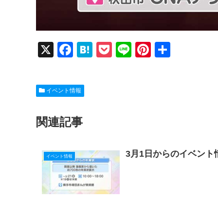
X
F
H
P
Li
Pi
共
a
at
o
n
nt
有
c
e
ck
e
er
イベント情報
e
n
et
e
b
a
st
関連記事
o
o
3月1日からのイベント
k
イベント情報