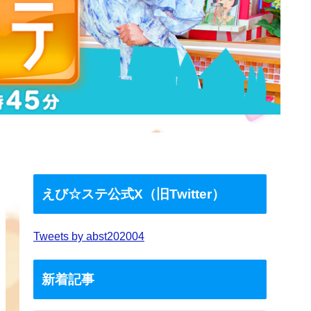
えび☆ステ公式X（旧Twitter）
Tweets by abst202004
新着記事