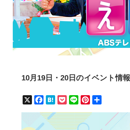
10月19日・20日のイベント情
X
F
H
P
Li
Pi
共
a
at
o
n
nt
有
c
e
ck
e
er
e
n
et
e