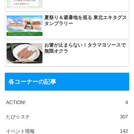
夏祭り＆避暑地を巡る 東北エキタグス
タンプラリー
お箸が止まらない！タラマヨソースで
無限オクラ
各コーナーの記事
ACTION!
4
たび☆ステ
307
イベント情報
142