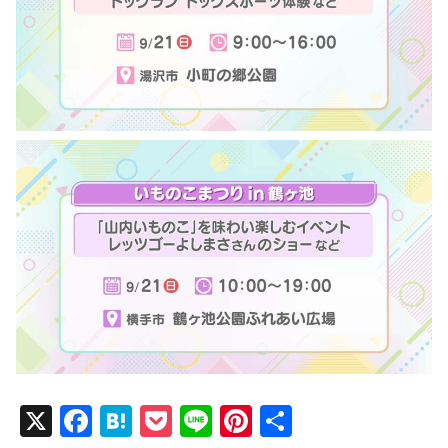
X
F
H
P
Li
Pi
共