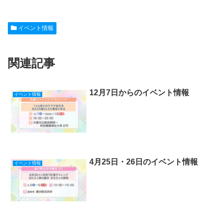
a
at
o
n
nt
有
c
e
ck
e
er
イベント情報
e
n
et
e
b
a
st
関連記事
o
o
k
12月7日からのイベント情報
イベント情報
4月25日・26日のイベント情報
イベント情報