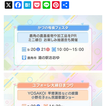
X
F
H
P
Li
Pi
共
a
at
o
n
nt
有
c
e
ck
e
er
e
n
et
e
b
a
st
o
o
k