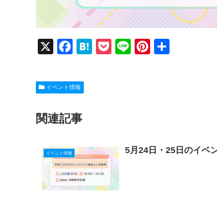
X
F
H
P
Li
Pi
共
a
at
o
n
nt
有
c
e
ck
e
er
イベント情報
e
n
et
e
b
a
st
関連記事
o
o
5月24日・25日のイベ
k
イベント情報