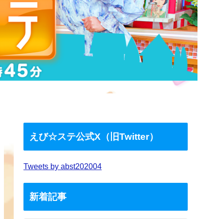
えび☆ステ公式X（旧Twitter）
Tweets by abst202004
新着記事