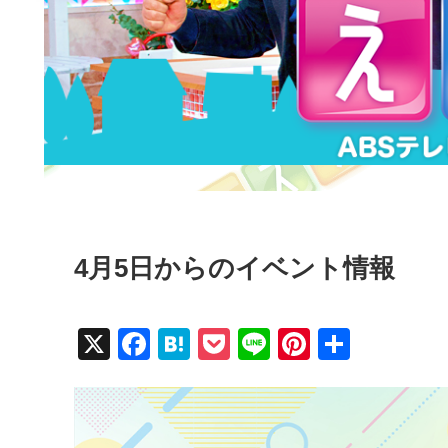
4月5日からのイベント情報
X
F
H
P
Li
Pi
共
a
at
o
n
nt
有
c
e
ck
e
er
e
n
et
e