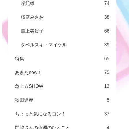
岸紀雄
74
桜庭みさお
38
最上美貴子
66
タベルスキ・マイケル
39
特集
65
あきたnow！
75
急上☆SHOW
13
秋田遺産
5
ちょっと気になるヨン！
37
門脇さんの今週のひとこと
4