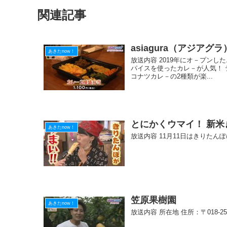
b
a
st
関連記事
o
o
asiagura（アジアグラ
k
あきたnow！
放送内容 2019年にオ－プン
パイスを使ったカレ－が人気！ 
コナツカレ－の2種類が楽...
とにかくウマイ！ 新米
あきたnow！
放送内容 11月11日はきりた
笠原果樹園
あきたnow！
放送内容 所在地 住所：〒018-2