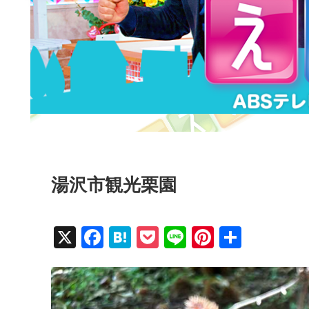
湯沢市観光栗園
X
F
H
P
Li
Pi
共
a
at
o
n
nt
有
c
e
ck
e
er
e
n
et
e