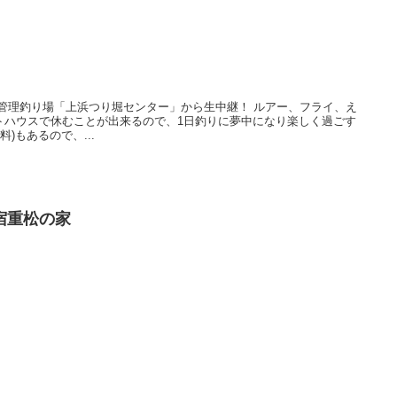
管理釣り場「上浜つり堀センター」から生中継！ ルアー、フライ、え
トハウスで休むことが出来るので、1日釣りに夢中になり楽しく過ごす
)もあるので、...
宿重松の家