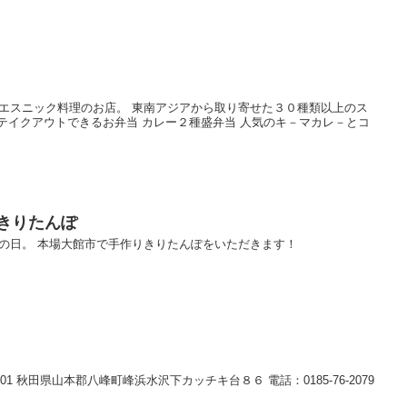
）
したエスニック料理のお店。 東南アジアから取り寄せた３０種類以上のス
テイクアウトできるお弁当 カレー２種盛弁当 人気のキ－マカレ－とコ
きりたんぽ
んぽの日。 本場大館市で手作りきりたんぽをいただきます！
501 秋田県山本郡八峰町峰浜水沢下カッチキ台８６ 電話：0185-76-2079