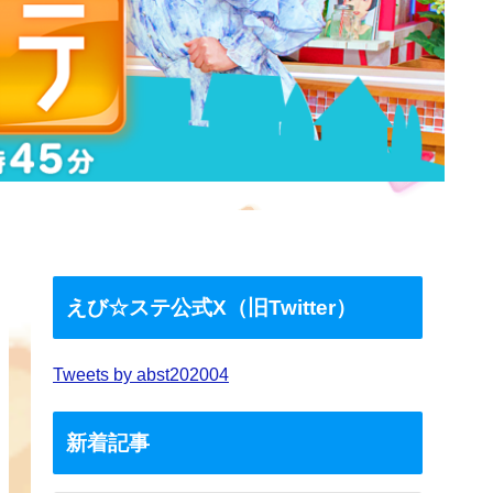
えび☆ステ公式X（旧Twitter）
Tweets by abst202004
新着記事