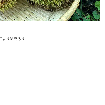
により変更あり
）
）