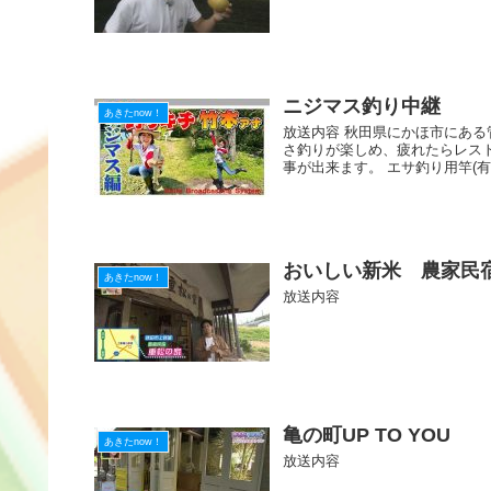
ニジマス釣り中継
あきたnow！
放送内容 秋田県にかほ市にある
さ釣りが楽しめ、疲れたらレス
事が出来ます。 エサ釣り用竿(有料
おいしい新米 農家民
あきたnow！
放送内容
亀の町UP TO YOU
あきたnow！
放送内容