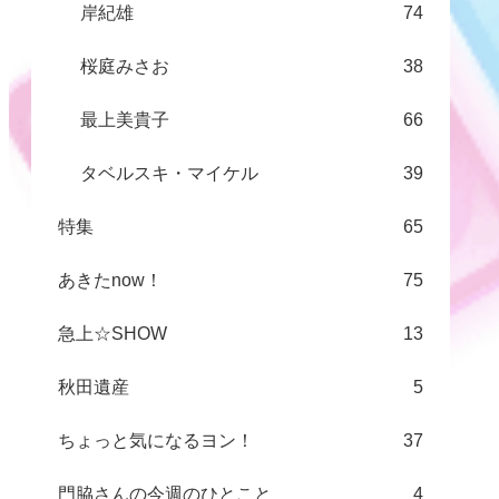
岸紀雄
74
桜庭みさお
38
最上美貴子
66
タベルスキ・マイケル
39
特集
65
あきたnow！
75
急上☆SHOW
13
秋田遺産
5
ちょっと気になるヨン！
37
門脇さんの今週のひとこと
4