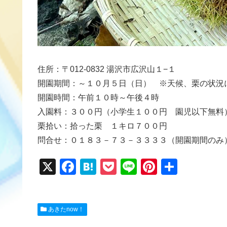
住所：〒012-0832 湯沢市広沢山１−１
開園期間：～１０月５日（日） ※天候、栗の状況
開園時間：午前１０時～午後４時
入園料：３００円（小学生１００円 園児以下無料
栗拾い：拾った栗 １キロ７００円
問合せ：０１８３－７３－３３３３（開園期間のみ
X
F
H
P
Li
Pi
共
a
at
o
n
nt
有
c
e
ck
e
er
あきたnow！
e
n
et
e