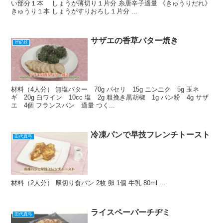
い部分１本 しょうが薄切り１片分 糸唐辛子適量 《きゅうりだれ》
きゅうり１本 しょうがすりおろし１片分 ...
サザエの香草バター焼き
岸紀雄
材料（4人分） 無塩バター 70g パセリ 15g ニンニク 5g 玉ネ
ギ 20g 白ワイン 10cc 塩 2g 粗挽き黒胡椒 1g パン粉 4g サザ
エ 4個 フランスパン 適量 つく...
冷凍パンで早技フレンチトースト
田代真弓
材料（2人分） 厚切り食パン 2枚 卵 1個 牛乳 80ml ...
ライスペーパーチヂミ
田代真弓