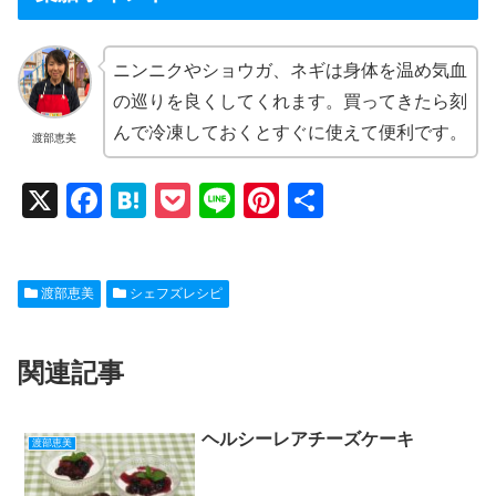
ニンニクやショウガ、ネギは身体を温め気血
の巡りを良くしてくれます。買ってきたら刻
んで冷凍しておくとすぐに使えて便利です。
渡部恵美
X
F
H
P
Li
Pi
共
a
at
o
n
nt
有
c
e
ck
e
er
渡部恵美
シェフズレシピ
e
n
et
e
b
a
st
関連記事
o
o
k
ヘルシーレアチーズケーキ
渡部恵美