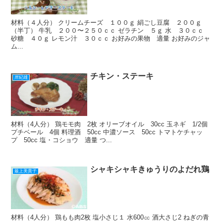
材料（４人分） クリームチーズ １００ｇ 絹ごし豆腐 ２００ｇ
（半丁） 牛乳 ２００〜２５０ｃｃ ゼラチン ５ｇ 水 ３０ｃｃ
砂糖 ４０ｇ レモン汁 ３０ｃｃ お好みの果物 適量 お好みのジャ
ム...
チキン・ステーキ
岸紀雄
材料（4人分） 鶏モモ肉 2枚 オリーブオイル 30cc 玉ネギ 1/2個
プチベール 4個 料理酒 50cc 中濃ソース 50cc トマトケチャッ
プ 50cc 塩・コショウ 適量 つ...
シャキシャキきゅうりのよだれ鶏
最上美貴子
材料（4人分） 鶏もも肉2枚 塩小さじ１ 水600㏄ 酒大さじ2 ねぎの青