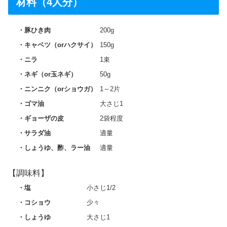
材料（4人分）
豚ひき肉
200g
キャベツ（orハクサイ）
150g
ニラ
1束
ネギ（or玉ネギ）
50g
ニンニク（orショウガ）
1～2片
ゴマ油
大さじ1
ギョーザの皮
2袋程度
サラダ油
適量
しょうゆ、酢、ラー油
適量
【調味料】
塩
小さじ1/2
コショウ
少々
しょうゆ
大さじ1