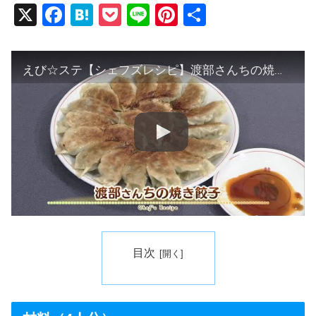
X
F
H
P
Li
Pi
共
a
at
o
n
nt
有
c
e
ck
e
er
えび☆ステ【シェフズレシピ】渡部さんちの焼き餃子 by 渡部 恵美
e
n
et
e
b
a
st
o
o
k
目次