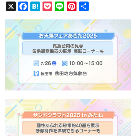
X
F
H
P
Li
Pi
共
a
at
o
n
nt
有
c
e
ck
e
er
e
n
et
e
b
a
st
o
o
k