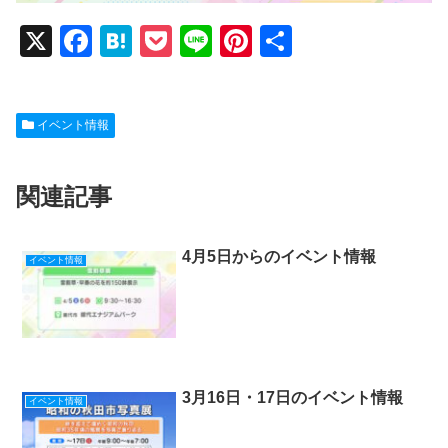
X
F
H
P
Li
Pi
共
a
at
o
n
nt
有
c
e
ck
e
er
イベント情報
e
n
et
e
b
a
st
関連記事
o
o
k
4月5日からのイベント情報
イベント情報
3月16日・17日のイベント情報
イベント情報