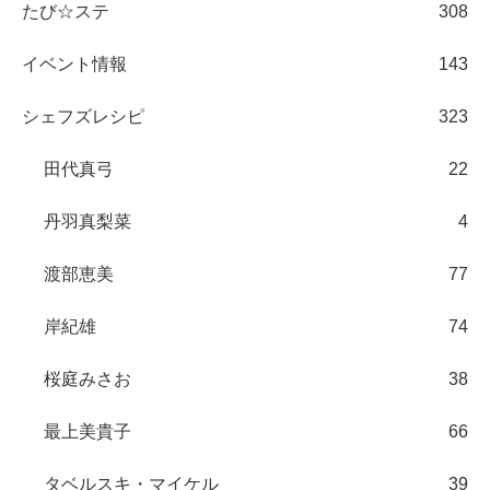
たび☆ステ
308
イベント情報
143
シェフズレシピ
323
田代真弓
22
丹羽真梨菜
4
渡部恵美
77
岸紀雄
74
桜庭みさお
38
最上美貴子
66
タベルスキ・マイケル
39