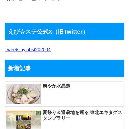
えび☆ステ公式X（旧Twitter）
Tweets by abst202004
新着記事
爽やか水晶鶏
夏祭り＆避暑地を巡る 東北エキタグス
タンプラリー