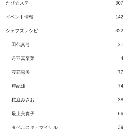
たび☆ステ
307
イベント情報
142
シェフズレシピ
322
田代真弓
21
丹羽真梨菜
4
渡部恵美
77
岸紀雄
74
桜庭みさお
38
最上美貴子
66
タベルスキ・マイケル
39