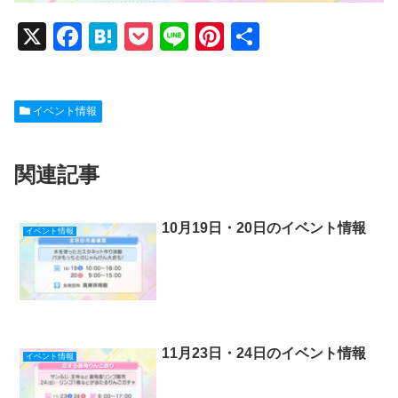
X
F
H
P
Li
Pi
共
a
at
o
n
nt
有
c
e
ck
e
er
イベント情報
e
n
et
e
b
a
st
関連記事
o
o
k
10月19日・20日のイベント情報
イベント情報
11月23日・24日のイベント情報
イベント情報