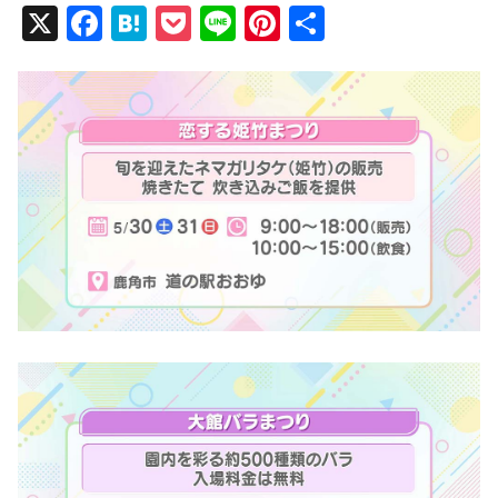
X
F
H
P
Li
Pi
共
a
at
o
n
nt
有
c
e
ck
e
er
e
n
et
e
b
a
st
o
o
k