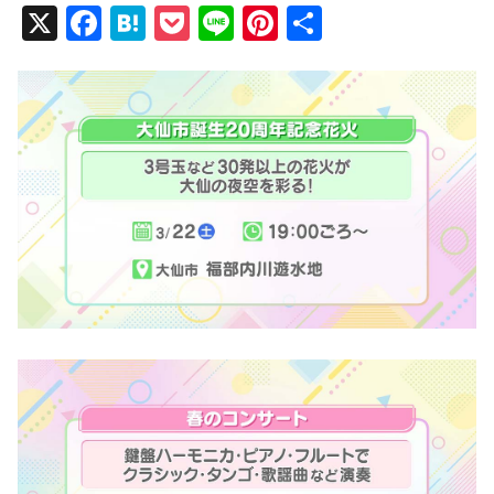
X
F
H
P
Li
Pi
共
a
at
o
n
nt
有
c
e
ck
e
er
e
n
et
e
b
a
st
o
o
k