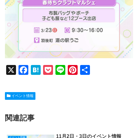
X
F
H
P
Li
Pi
共
a
at
o
n
nt
有
c
e
ck
e
er
イベント情報
e
n
et
e
b
a
st
関連記事
o
o
11月2日・3日のイベント情報
イベント情報