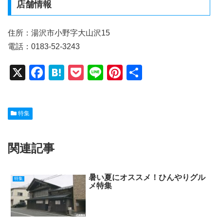
店舗情報
住所：湯沢市小野字大山沢15
電話：0183-52-3243
X
F
H
P
Li
Pi
共
a
at
o
n
nt
有
c
e
ck
e
er
特集
e
n
et
e
b
a
st
関連記事
o
o
k
暑い夏にオススメ！ひんやりグル
特集
メ特集