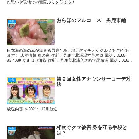
た思いや現地での奮闘ぶりを伝える！
おらほのフルコース 男鹿市編
特集
日本海の海の幸が集まる男鹿半島。地元のイチオシグルメをご紹介し
ます！ 店舗情報 福の家 住所：男鹿市北浦湯本草木原 電話：0185-
83-4089 なまはげ御殿 住所：男鹿市北浦入道崎字昆布浦 電話：018...
第２回女性アナウンサーコーデ対
特集
決
放送内容 ※2021年12月放送
相次ぐクマ被害 身を守る手段と
特集
は？