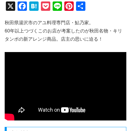
X
F
H
P
Li
Pi
共
a
at
o
n
nt
有
c
e
ck
e
er
秋田県湯沢市のアユ料理専門店・鮎乃家。
60年以上つづくこのお店が考案したのが秋田名物・キリ
e
n
et
e
タンポの新アレンジ商品。店主の思いに迫る！
b
a
st
o
o
k