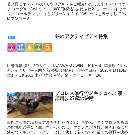
暑い夏にオススメのひんやりグルメをご紹介いたします！ ハチコオ
リ ヨーグルトWキウイ 1,000円(税込) ふわふわ氷にヨーグルトソー
ス。 ゴールデンキウイとグリーンキウイのWソースを後がけして 宮
崎マンゴーミ...
冬のアクティビティ特集
特集
店舗情報 タザワコサウナ TAZAWAKO WINTER BASE ◎会場／田沢
湖レイクリゾート内 特設会場（MAP） ◎開催日時／2026年1月10日
(土) ～ 2月28日(土) ◎営業時間／金・土・日・月 10...
プロレス修行でメキシコへ！漢・
特集
郡司歩37歳の決断
海外に活躍の場を移す決断をした羽後町出身でみちのくプロレス所属
の郡司歩選手３７歳。向かったのは、プロレスが国技と称されるほど
盛んなメキシコ。レスラーとして決して若くない年齢での挑戦を決め