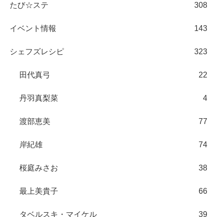
たび☆ステ
308
イベント情報
143
シェフズレシピ
323
田代真弓
22
丹羽真梨菜
4
渡部恵美
77
岸紀雄
74
桜庭みさお
38
最上美貴子
66
タベルスキ・マイケル
39