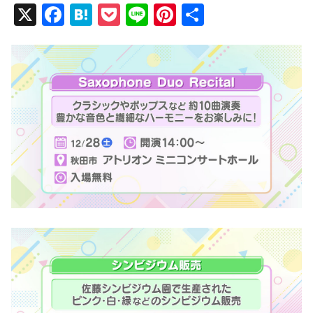
X
F
H
P
Li
Pi
共
a
at
o
n
nt
有
c
e
ck
e
er
e
n
et
e
b
a
st
o
o
k