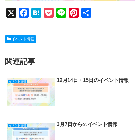
X
F
H
P
Li
Pi
共
a
at
o
n
nt
有
c
e
ck
e
er
イベント情報
e
n
et
e
b
a
st
関連記事
o
o
k
12月14日・15日のイベント情報
イベント情報
3月7日からのイベント情報
イベント情報