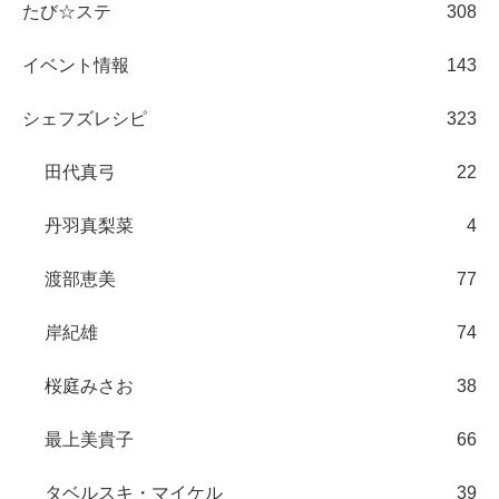
たび☆ステ
308
イベント情報
143
シェフズレシピ
323
田代真弓
22
丹羽真梨菜
4
渡部恵美
77
岸紀雄
74
桜庭みさお
38
最上美貴子
66
タベルスキ・マイケル
39