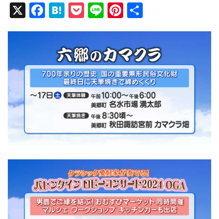
X
F
H
P
Li
Pi
共
a
at
o
n
nt
有
c
e
ck
e
er
e
n
et
e
b
a
st
o
o
k