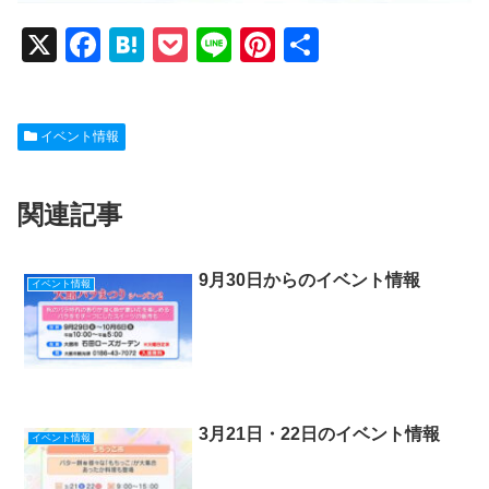
X
F
H
P
Li
Pi
共
a
at
o
n
nt
有
c
e
ck
e
er
イベント情報
e
n
et
e
b
a
st
関連記事
o
o
k
9月30日からのイベント情報
イベント情報
3月21日・22日のイベント情報
イベント情報