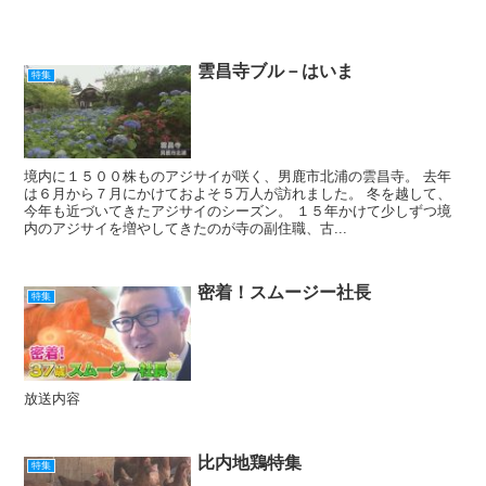
雲昌寺ブル－はいま
特集
境内に１５００株ものアジサイが咲く、男鹿市北浦の雲昌寺。 去年
は６月から７月にかけておよそ５万人が訪れました。 冬を越して、
今年も近づいてきたアジサイのシーズン。 １５年かけて少しずつ境
内のアジサイを増やしてきたのが寺の副住職、古...
密着！スムージー社長
特集
放送内容
比内地鶏特集
特集