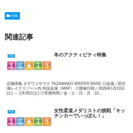
a
at
o
n
nt
有
c
e
ck
e
er
特集
e
n
et
e
b
a
st
関連記事
o
o
k
冬のアクティビティ特集
特集
店舗情報 タザワコサウナ TAZAWAKO WINTER BASE ◎会場／田沢
湖レイクリゾート内 特設会場（MAP） ◎開催日時／2026年1月10日
(土) ～ 2月28日(土) ◎営業時間／金・土・日・月 10...
女性柔道メダリストの挑戦「キッ
特集
チンカーでいっぽん！」