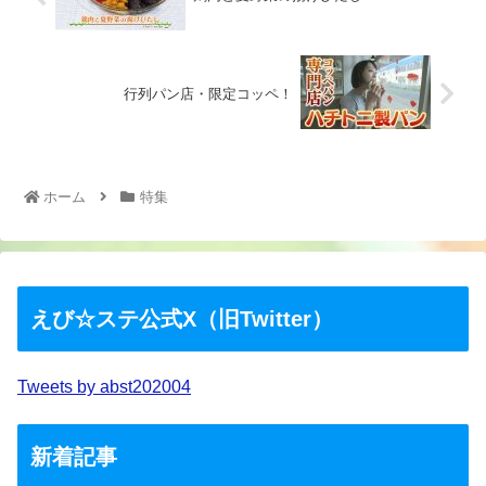
行列パン店・限定コッペ！
ホーム
特集
えび☆ステ公式X（旧Twitter）
Tweets by abst202004
新着記事