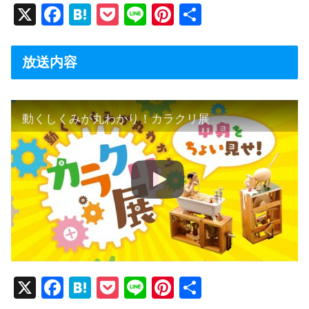
X
F
H
P
Li
Pi
共
a
at
o
n
nt
有
c
e
ck
e
er
放送内容
e
n
et
e
b
a
st
動くしくみが丸わかり！カラクリ展
o
o
k
X
F
H
P
Li
Pi
共