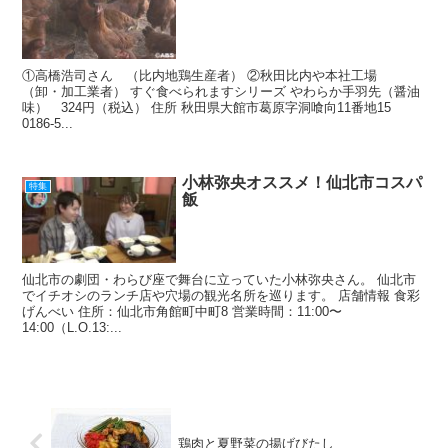
①高橋浩司さん （比内地鶏生産者） ②秋田比内や本社工場
（卸・加工業者） すぐ食べられますシリーズ やわらか手羽先（醤油
味） 324円（税込） 住所 秋田県大館市葛原字洞喰向11番地15
0186-5...
小林弥央オススメ！仙北市コスパ
特集
飯
仙北市の劇団・わらび座で舞台に立っていた小林弥央さん。 仙北市
でイチオシのランチ店や穴場の観光名所を巡ります。 店舗情報 食彩
げんべい 住所：仙北市角館町中町8 営業時間：11:00〜
14:00（L.O.13:...
鶏肉と夏野菜の揚げびたし