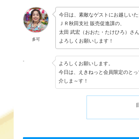
e
n
et
e
b
a
st
今日は、素敵なゲストにお越しいた
ＪＲ秋田支社 販売促進課の、
o
太田 武宏（おおた・たけひろ）さ
o
多可
よろしくお願いします！
k
よろしくお願いします。
今日は、えきねっと会員限定のとっ
介しま～す！