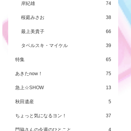
岸紀雄
74
桜庭みさお
38
最上美貴子
66
タベルスキ・マイケル
39
特集
65
あきたnow！
75
急上☆SHOW
13
秋田遺産
5
ちょっと気になるヨン！
37
門脇さんの今週のひとこと
4