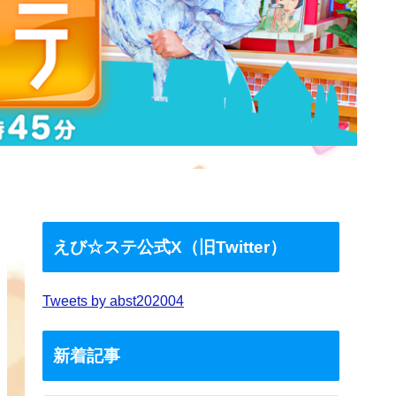
えび☆ステ公式X（旧Twitter）
Tweets by abst202004
新着記事