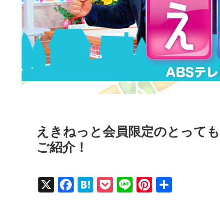
えきねっと会員限定のとっても
ご紹介！
X
F
H
P
Li
Pi
共
a
at
o
n
nt
有
c
e
ck
e
er