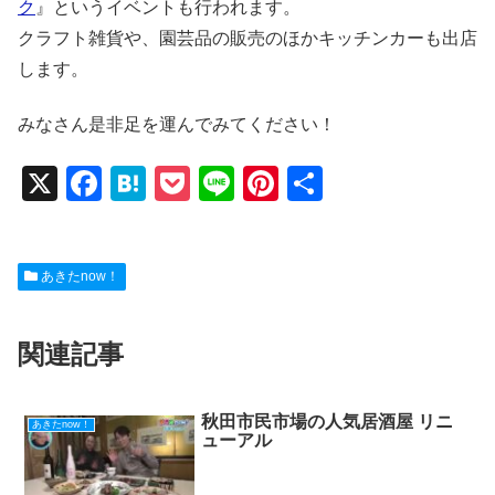
ク
』というイベントも行われます。
クラフト雑貨や、園芸品の販売のほかキッチンカーも出店
します。
みなさん是非足を運んでみてください！
X
F
H
P
Li
Pi
共
a
at
o
n
nt
有
c
e
ck
e
er
あきたnow！
e
n
et
e
b
a
st
関連記事
o
o
k
秋田市民市場の人気居酒屋 リニ
あきたnow！
ューアル