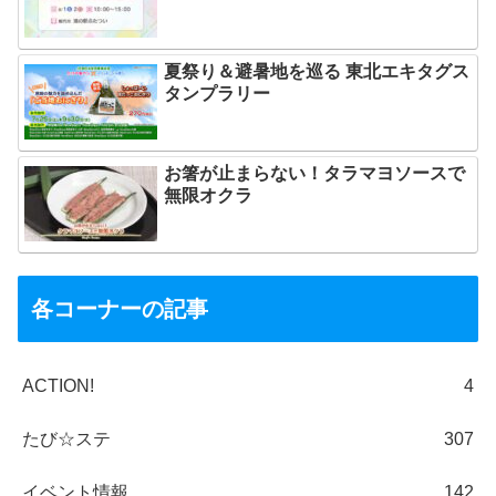
夏祭り＆避暑地を巡る 東北エキタグス
タンプラリー
お箸が止まらない！タラマヨソースで
無限オクラ
各コーナーの記事
ACTION!
4
たび☆ステ
307
イベント情報
142