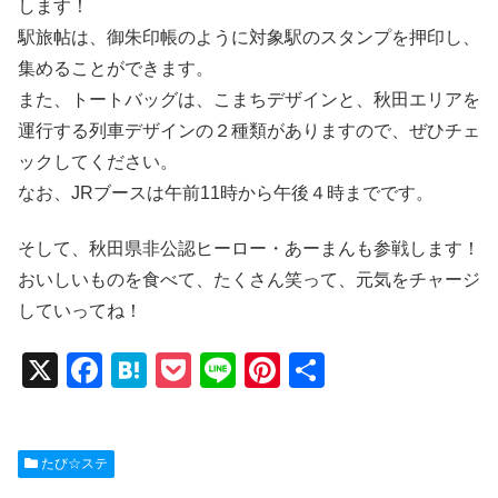
します！
駅旅帖は、御朱印帳のように対象駅のスタンプを押印し、
集めることができます。
また、トートバッグは、こまちデザインと、秋田エリアを
運行する列車デザインの２種類がありますので、ぜひチェ
ックしてください。
なお、JRブースは午前11時から午後４時までです。
そして、秋田県非公認ヒーロー・あーまんも参戦します！
おいしいものを食べて、たくさん笑って、元気をチャージ
していってね！
X
F
H
P
Li
Pi
共
a
at
o
n
nt
有
c
e
ck
e
er
たび☆ステ
e
n
et
e