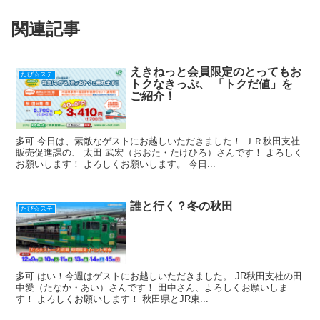
b
a
st
関連記事
o
o
k
えきねっと会員限定のとってもお
たび☆ステ
トクなきっぷ、 「トクだ値」を
ご紹介！
多可 今日は、素敵なゲストにお越しいただきました！ ＪＲ秋田支社
販売促進課の、 太田 武宏（おおた・たけひろ）さんです！ よろしく
お願いします！ よろしくお願いします。 今日...
誰と行く？冬の秋田
たび☆ステ
多可 はい！今週はゲストにお越しいただきました。 JR秋田支社の田
中愛（たなか・あい）さんです！ 田中さん、よろしくお願いしま
す！ よろしくお願いします！ 秋田県とJR東...