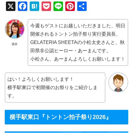
X
F
H
P
Li
Pi
共
a
at
o
n
nt
有
c
e
ck
e
er
今週もゲストにお越しいただきました、明日
e
n
et
e
開催されるトントン拍子祭り実行委員長、
b
a
st
GELATERIA SHEETAの小松太史さんと、秋
酒井
田県非公認ヒーロー・あーまんです。
o
小松さん、あーまんよろしくお願いします！
o
k
はい！よろしくお願いします！
横手駅東口で初開催のお祭りをご紹介しま
す。
横手駅東口『トントン拍子祭り2026』