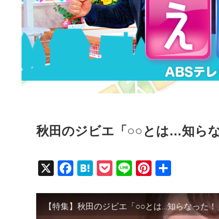
秋田のジビエ「○○とは…知ら
X
F
H
P
Li
Pi
共
a
at
o
n
nt
有
c
e
ck
e
er
【特集】秋田のジビエ「○○とは…知らなった！
e
n
et
e