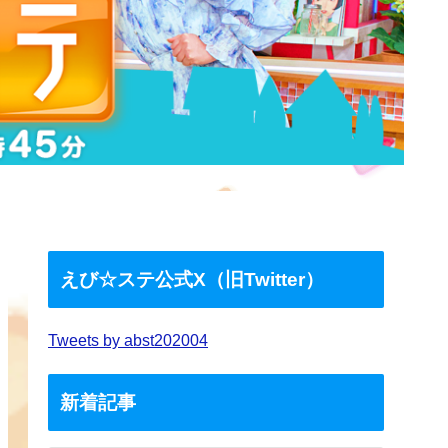
えび☆ステ公式X（旧Twitter）
Tweets by abst202004
新着記事