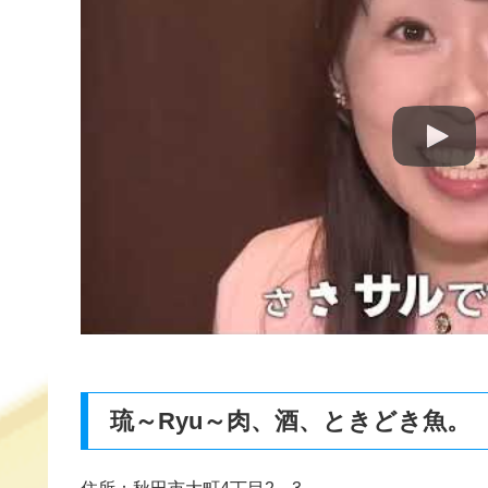
b
a
st
o
o
k
琉～Ryu～肉、酒、ときどき魚。