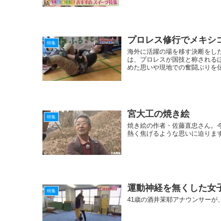
プロレス修行でメキシ
特集
海外に活躍の場を移す決断をし
は、プロレスが国技と称される
めた思いや現地での奮闘ぶりを
宮大工の焼き絵
特集
焼き絵の作者・佐藤直忠さん。
熱く焦げるような思いに迫りま
運動神経を無くした女
特集
41歳の酒井茉耶アナウンサーが