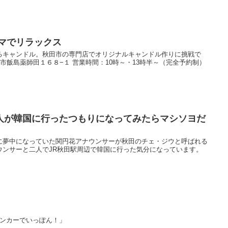
ロマでリラックス
るキャンドル。秋田市の専門店でオリジナルキャンドル作りに挑戦で
田市飯島薬師田１６８−１ 営業時間：10時～・13時半～（完全予約制）
人が韓国に行ったつもりになってみたらマシソヨだ
に夢中になっていた関円花アナウンサーが秋田のチェ・ジウと呼ばれる
ウンサーと二人でJR秋田駅周辺で韓国に行った気分になっています。
ンカーでいっぽん！」