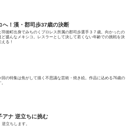
コへ！漢・郡司歩37歳の決断
た羽後町出身でみちのくプロレス所属の郡司歩選手３７歳。向かったの
ほど盛んなメキシコ。レスラーとして決して若くない年齢での挑戦を決
伝える！
今回の特集は焦がして描く不思議な芸術・焼き絵。作品に込める76歳の
す。
子アナ 逆立ちに挑む
、逆立ちします。