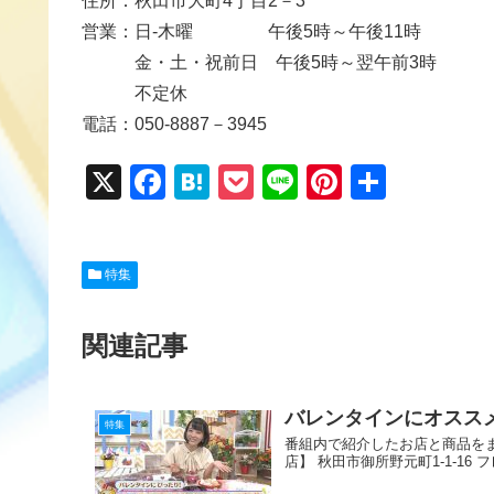
住所：秋田市大町4丁目2－3
営業：日-木曜 午後5時～午後11時
金・土・祝前日 午後5時～翌午前3時
不定休
電話：050-8887－3945
X
F
H
P
Li
Pi
共
a
at
o
n
nt
有
c
e
ck
e
er
特集
e
n
et
e
b
a
st
関連記事
o
o
バレンタインにオスス
k
特集
番組内で紹介したお店と商品をま
店】 秋田市御所野元町1-1-16 フレス