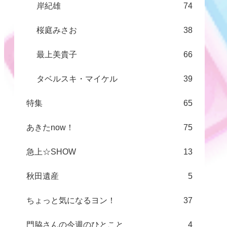
岸紀雄
74
桜庭みさお
38
最上美貴子
66
タベルスキ・マイケル
39
特集
65
あきたnow！
75
急上☆SHOW
13
秋田遺産
5
ちょっと気になるヨン！
37
門脇さんの今週のひとこと
4