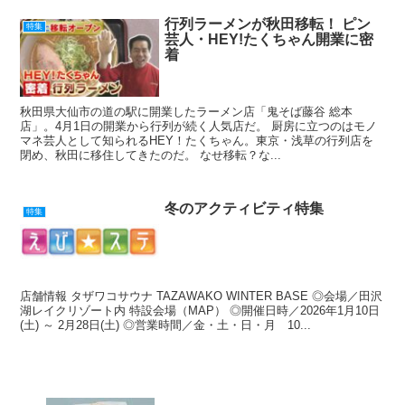
行列ラーメンが秋田移転！ ピン
特集
芸人・HEY!たくちゃん開業に密
着
秋田県大仙市の道の駅に開業したラーメン店「鬼そば藤谷 総本
店」。4月1日の開業から行列が続く人気店だ。 厨房に立つのはモノ
マネ芸人として知られるHEY！たくちゃん。東京・浅草の行列店を
閉め、秋田に移住してきたのだ。 なせ移転？な...
冬のアクティビティ特集
特集
店舗情報 タザワコサウナ TAZAWAKO WINTER BASE ◎会場／田沢
湖レイクリゾート内 特設会場（MAP） ◎開催日時／2026年1月10日
(土) ～ 2月28日(土) ◎営業時間／金・土・日・月 10...