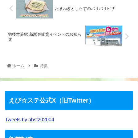
たまねぎとしらすのパリパリピザ
羽後本荘駅 新駅舎開業イベントのお知ら
せ
ホーム
特集
えび☆ステ公式X（旧Twitter）
Tweets by abst202004