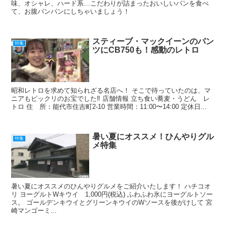
味、オシャレ、ハード系…こだわりが詰まったおいしいパンを食べ
て、お腹パンパンにしちゃいましょう！
スティーブ・マックイーンのパン
特集
ツにCB750も！感動のレトロ
昭和レトロを求めて知られざる名店へ！ そこで待っていたのは、マ
ニアもビックリのお宝でした‼ 店舗情報 立ち食い蕎麦・うどん レ
トロ 住 所：能代市住吉町2-10 営業時間：11:00〜14:00 定休日...
暑い夏にオススメ！ひんやりグル
特集
メ特集
暑い夏にオススメのひんやりグルメをご紹介いたします！ ハチコオ
リ ヨーグルトWキウイ 1,000円(税込) ふわふわ氷にヨーグルトソー
ス。 ゴールデンキウイとグリーンキウイのWソースを後がけして 宮
崎マンゴーミ...