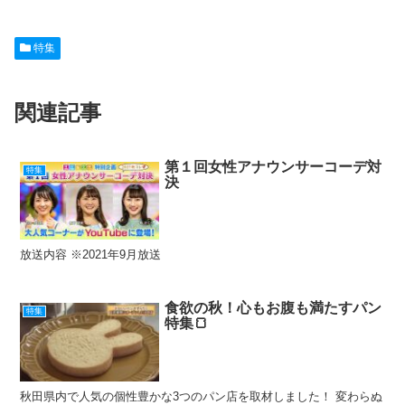
a
at
o
n
nt
有
c
e
ck
e
er
特集
e
n
et
e
b
a
st
関連記事
o
o
k
第１回女性アナウンサーコーデ対
特集
決
放送内容 ※2021年9月放送
食欲の秋！心もお腹も満たすパン
特集
特集🍞
秋田県内で人気の個性豊かな3つのパン店を取材しました！ 変わらぬ