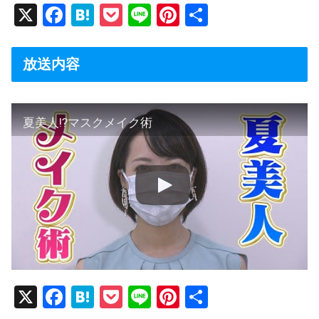
X
F
H
P
Li
Pi
共
a
at
o
n
nt
有
c
e
ck
e
er
放送内容
e
n
et
e
b
a
st
夏美人⁉マスクメイク術
o
o
k
X
F
H
P
Li
Pi
共