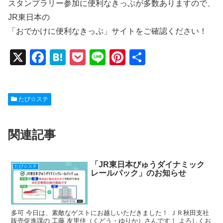
スタンプラリー参加に便利なきっぷが多数ありますので、
JR東日本の
「おでかけに便利なきっぷ」サイトをご確認ください！
X
F
H
P
Li
Pi
共
a
at
o
n
nt
有
c
e
ck
e
er
たび☆ステ
e
n
et
e
b
a
st
関連記事
o
o
k
「JR東日本びゅうダイナミック
たび☆ステ
レールパック」のお知らせ
多可 今日は、素敵なゲストにお越しいただきました！ ＪＲ秋田支社
販売促進課の 工藤 友里佳（くどう・ゆりか）さんです！ よろしくお