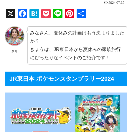
2024.07.12
X
F
H
P
Li
Pi
共
a
at
o
n
nt
有
c
e
ck
e
er
みなさん、夏休みの計画はもう決まりました
e
n
et
e
か？
b
a
st
きょうは、JR東日本から夏休みの家族旅行
多可
にぴったりなイベントのご紹介です！
o
o
k
JR東日本 ポケモンスタンプラリー2024