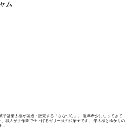
ャム
菓子舗榮太樓が製造・販売する「さなづら」。 近年希少になってきて
い、職人が手作業で仕上げるゼリー状の和菓子です。 榮太樓とゆかりの
..