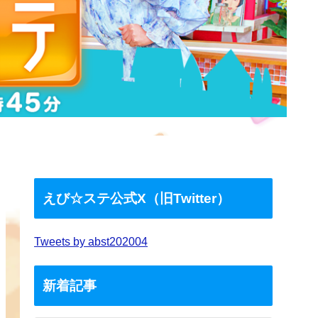
えび☆ステ公式X（旧Twitter）
Tweets by abst202004
新着記事