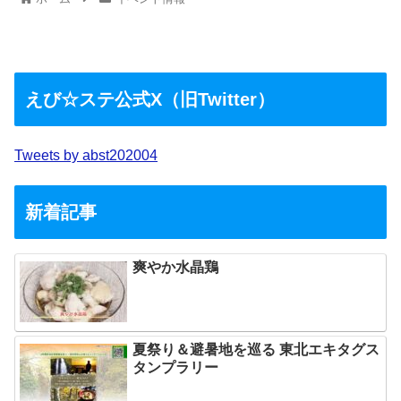
えび☆ステ公式X（旧Twitter）
Tweets by abst202004
新着記事
爽やか水晶鶏
夏祭り＆避暑地を巡る 東北エキタグス
タンプラリー