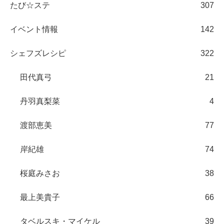
たび☆ステ
307
イベント情報
142
シェフズレシピ
322
田代真弓
21
丹羽真梨菜
4
渡部恵美
77
岸紀雄
74
桜庭みさお
38
最上美貴子
66
タベルスキ・マイケル
39