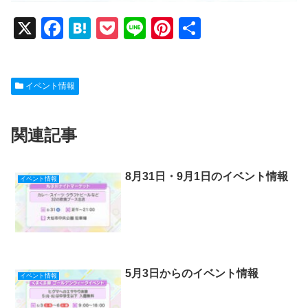
X
F
H
P
Li
Pi
共
a
at
o
n
nt
有
c
e
ck
e
er
イベント情報
e
n
et
e
b
a
st
関連記事
o
o
k
8月31日・9月1日のイベント情報
イベント情報
5月3日からのイベント情報
イベント情報