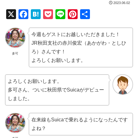
2023.06.02
X
F
H
P
Li
Pi
共
a
at
o
n
nt
有
c
e
ck
e
er
今週もゲストにお越しいただきました！
e
n
et
e
JR秋田支社の赤川俊宏（あかがわ・としひ
b
a
st
ろ）さんです！
多可
よろしくお願いします。
o
o
k
よろしくお願いします。
多可さん、ついに秋田県でSuicaがデビュー
しました。
在来線もSuicaで乗れるようになったんです
よね？