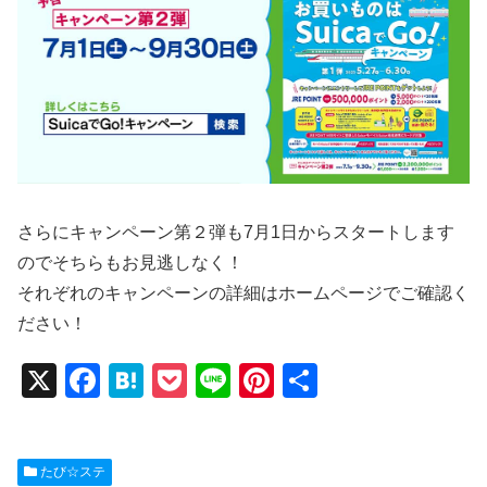
さらにキャンペーン第２弾も7月1日からスタートします
のでそちらもお見逃しなく！
それぞれのキャンペーンの詳細はホームページでご確認く
ださい！
X
F
H
P
Li
Pi
共
a
at
o
n
nt
有
c
e
ck
e
er
たび☆ステ
e
n
et
e