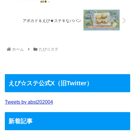
アボカド＆えび★ステキなパパン
ホーム
たび☆ステ
えび☆ステ公式X（旧Twitter）
Tweets by abst202004
新着記事