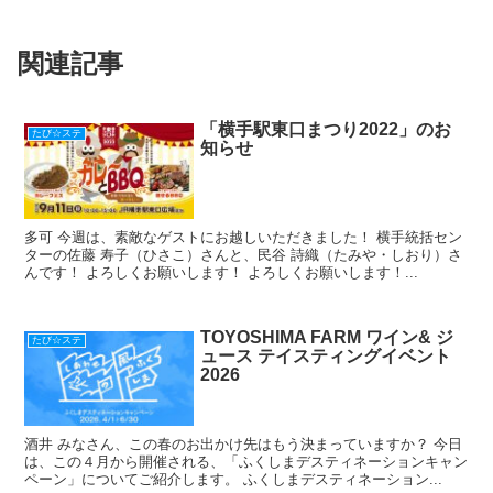
b
a
st
関連記事
o
o
k
「横手駅東口まつり2022」のお
たび☆ステ
知らせ
多可 今週は、素敵なゲストにお越しいただきました！ 横手統括セン
ターの佐藤 寿子（ひさこ）さんと、民谷 詩織（たみや・しおり）さ
んです！ よろしくお願いします！ よろしくお願いします！...
TOYOSHIMA FARM ワイン& ジ
たび☆ステ
ュース テイスティングイベント
2026
酒井 みなさん、この春のお出かけ先はもう決まっていますか？ 今日
は、この４月から開催される、「ふくしまデスティネーションキャン
ペーン」についてご紹介します。 ふくしまデスティネーション...