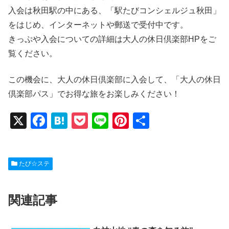
入会は秋田駅の中にある、「駅たびコンシェルジュ秋田」
をはじめ、インターネットや郵送で受付中です。
きっぷや入会についての詳細は大人の休日倶楽部HPをご
覧ください。
この機会に、大人の休日倶楽部に入会して、「大人の休日
倶楽部パス」でお得な旅をお楽しみください！
X
F
H
P
Li
Pi
共
a
at
o
n
nt
有
c
e
ck
e
er
たび☆ステ
e
n
et
e
b
a
st
関連記事
o
o