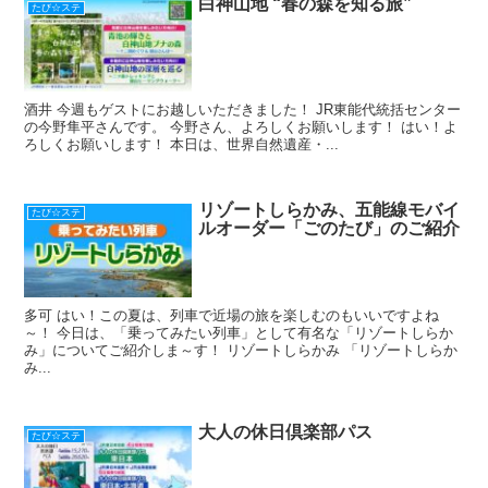
k
白神山地 “春の森を知る旅”
たび☆ステ
酒井 今週もゲストにお越しいただきました！ JR東能代統括センター
の今野隼平さんです。 今野さん、よろしくお願いします！ はい！よ
ろしくお願いします！ 本日は、世界自然遺産・...
リゾートしらかみ、五能線モバイ
たび☆ステ
ルオーダー「ごのたび」のご紹介
多可 はい！この夏は、列車で近場の旅を楽しむのもいいですよね
～！ 今日は、「乗ってみたい列車」として有名な「リゾートしらか
み」についてご紹介しま～す！ リゾートしらかみ 「リゾートしらか
み...
大人の休日倶楽部パス
たび☆ステ