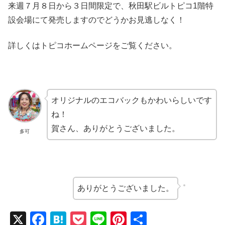
来週７月８日から３日間限定で、秋田駅ビルトピコ1階特
設会場にて発売しますのでどうかお見逃しなく！
詳しくはトピコホームページをご覧ください。
オリジナルのエコバックもかわいらしいです
ね！
賀さん、ありがとうございました。
多可
ありがとうございました。
X
F
H
P
Li
Pi
共