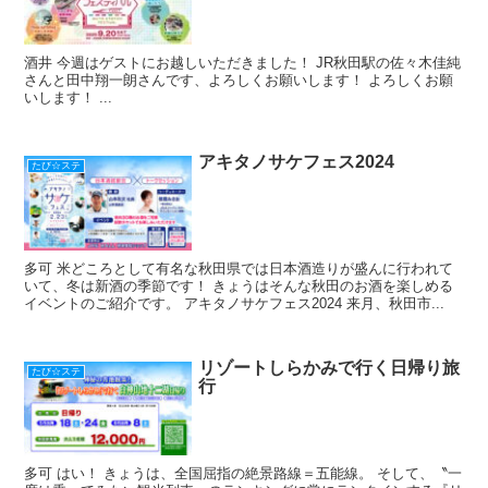
酒井 今週はゲストにお越しいただきました！ JR秋田駅の佐々木佳純
さんと田中翔一朗さんです、よろしくお願いします！ よろしくお願
いします！ ...
アキタノサケフェス2024
たび☆ステ
多可 米どころとして有名な秋田県では日本酒造りが盛んに行われて
いて、冬は新酒の季節です！ きょうはそんな秋田のお酒を楽しめる
イベントのご紹介です。 アキタノサケフェス2024 来月、秋田市...
リゾートしらかみで行く日帰り旅
たび☆ステ
行
多可 はい！ きょうは、全国屈指の絶景路線＝五能線。 そして、〝一