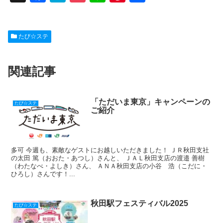
a
at
o
n
nt
有
c
e
ck
e
er
たび☆ステ
e
n
et
e
b
a
st
関連記事
o
o
k
「ただいま東京」キャンペーンの
たび☆ステ
ご紹介
多可 今週も、素敵なゲストにお越しいただきました！ ＪＲ秋田支社
の太田 篤（おおた・あつし）さんと、 ＪＡＬ秋田支店の渡邉 善樹
（わたなべ・よしき）さん、 ＡＮＡ秋田支店の小谷 浩（こだに・
ひろし）さんです！...
秋田駅フェスティバル2025
たび☆ステ