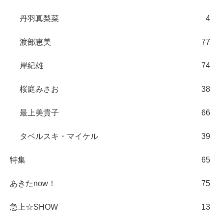
丹羽真梨菜
4
渡部恵美
77
岸紀雄
74
桜庭みさお
38
最上美貴子
66
タベルスキ・マイケル
39
特集
65
あきたnow！
75
急上☆SHOW
13