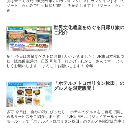
度は乗ってみたい観光列車〟のランキングに常にランクインする『リ
ゾートしらかみで行く日帰り旅行』を紹介します！ リゾートしらか
み...
世界文化遺産をめぐる日帰り旅の
たび☆ステ
ご紹介
多可 今日は素敵なゲストにお越しいただきました！ JR東日本秋田支
社 販売促進課の、日景 和加子（ひかげ・わかこ）さんです！ よろ
しくお願いします！ よろしくお願いします！ 今年...
「ホテルメトロポリタン秋田」の
たび☆ステ
グルメを限定販売！
多可 今日は、食欲の秋にぴったり！ ホテルのグルメをご自宅で楽し
めるサービスをご紹介しま～す！ 「JRE MALL（ジェイアールイー
モール）」で「ホテルメトロポリタン秋田」のグルメを限定販売中！
...