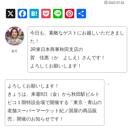
2022.07.01
X
F
H
P
Li
Pi
共
a
at
o
n
nt
有
c
e
ck
e
er
今日も、素敵なゲストにお越しいただきまし
e
n
et
e
た！
b
a
st
JR東日本商事秋田支店の
多可
賀 佳惠（か よしえ）さんです！
o
よろしくお願いします！
o
k
よろしくお願いします！
きょうは、来週8日（金）から秋田駅ビルト
ピコ１階特設会場で開催する「東京・青山の
老舗スーパーマーケット紀ノ国屋の商品販
売」開催のお知らせです！