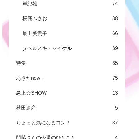
岸紀雄
74
桜庭みさお
38
最上美貴子
66
タベルスキ・マイケル
39
特集
65
あきたnow！
75
急上☆SHOW
13
秋田遺産
5
ちょっと気になるヨン！
37
門脇さんの今週のひとこと
4