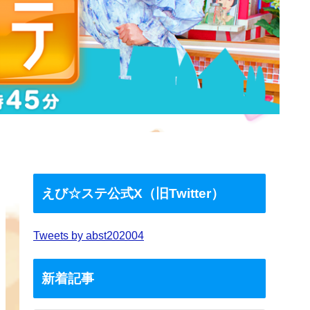
えび☆ステ公式X（旧Twitter）
Tweets by abst202004
新着記事