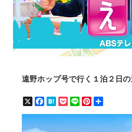
遠野ホップ号で行く１泊２日の
X
F
H
P
Li
Pi
共
a
at
o
n
nt
有
c
e
ck
e
er
e
n
et
e