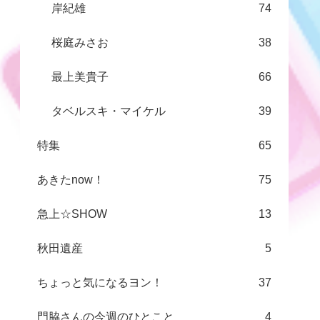
岸紀雄
74
桜庭みさお
38
最上美貴子
66
タベルスキ・マイケル
39
特集
65
あきたnow！
75
急上☆SHOW
13
秋田遺産
5
ちょっと気になるヨン！
37
門脇さんの今週のひとこと
4