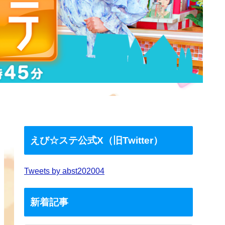
えび☆ステ公式X（旧Twitter）
Tweets by abst202004
新着記事