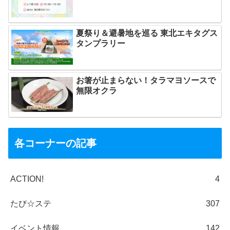
夏祭り＆避暑地を巡る 東北エキタグス
タンプラリー
お箸が止まらない！タラマヨソースで
無限オクラ
各コーナーの記事
ACTION!
4
たび☆ステ
307
イベント情報
142