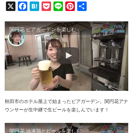
X
F
H
P
Li
Pi
共
a
at
o
n
nt
有
c
e
ck
e
er
関円花 ビアガーデンを楽しむ
e
n
et
e
b
a
st
o
o
k
秋田市のホテル屋上で始まったビアガーデン。関円花アナ
ウンサーが生中継で生ビールを楽しんでいます！
関円花 油淋鶏とビールを楽しむ