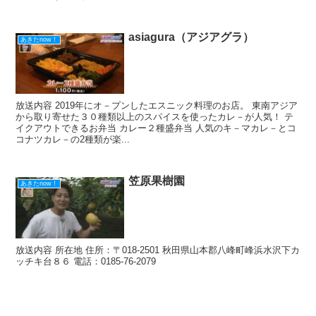
asiagura（アジアグラ）
あきたnow！
放送内容 2019年にオ－プンしたエスニック料理のお店。 東南アジア
から取り寄せた３０種類以上のスパイスを使ったカレ－が人気！ テ
イクアウトできるお弁当 カレー２種盛弁当 人気のキ－マカレ－とコ
コナツカレ－の2種類が楽...
笠原果樹園
あきたnow！
放送内容 所在地 住所：〒018-2501 秋田県山本郡八峰町峰浜水沢下カ
ッチキ台８６ 電話：0185-76-2079