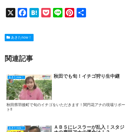
X
F
H
P
Li
Pi
共
a
at
o
n
nt
有
c
e
ck
e
er
あきたnow！
e
n
et
e
b
a
st
関連記事
o
o
k
秋田でも旬！イチゴ狩り生中継
あきたnow！
秋田県羽後町で旬のイチゴをいただきます！関円花アナの現場リポー
ト‼
ＡＢＳにレスラーが乱入！スタジ
あきたnow！