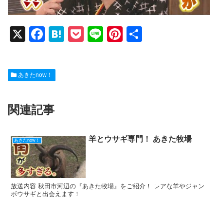
X
F
H
P
Li
Pi
共
a
at
o
n
nt
有
c
e
ck
e
er
あきたnow！
e
n
et
e
b
a
st
関連記事
o
o
k
羊とウサギ専門！ あきた牧場
あきたnow！
放送内容 秋田市河辺の『あきた牧場』をご紹介！ レアな羊やジャン
ボウサギと出会えます！