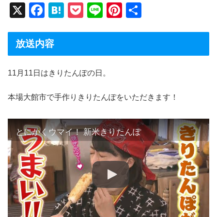
X
F
H
P
Li
Pi
共
a
at
o
n
nt
有
c
e
ck
e
er
放送内容
e
n
et
e
b
a
st
11月11日はきりたんぽの日。
o
本場大館市で手作りきりたんぽをいただきます！
o
k
とにかくウマイ！ 新米きりたんぽ