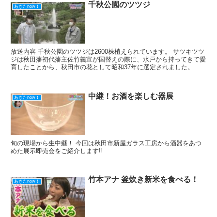
千秋公園のツツジ
あきたnow！
放送内容 千秋公園のツツジは2600株植えられています。 サツキツツ
ジは秋田藩初代藩主佐竹義宣が国替えの際に、水戸から持ってきて愛
育したことから、秋田市の花として昭和37年に選定されました。
中継！お酒を楽しむ器展
あきたnow！
旬の現場から生中継！ 今回は秋田市新屋ガラス工房から酒器をあつ
めた展示即売会をご紹介します‼
竹本アナ 釜炊き新米を食べる！
あきたnow！