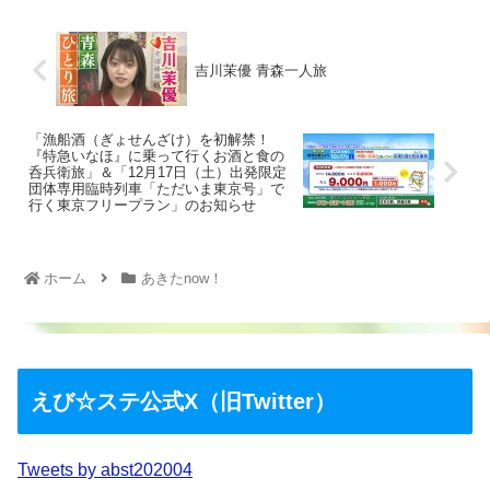
吉川茉優 青森一人旅
「漁船酒（ぎょせんざけ）を初解禁！
『特急いなほ』に乗って行くお酒と食の
呑兵衛旅」＆「12月17日（土）出発限定
団体専用臨時列車「ただいま東京号」で
行く東京フリープラン」のお知らせ
ホーム
あきたnow！
えび☆ステ公式X（旧Twitter）
Tweets by abst202004