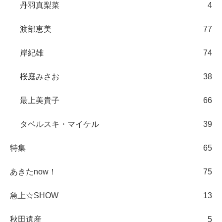
丹羽真梨菜
4
渡部恵美
77
岸紀雄
74
桜庭みさお
38
最上美貴子
66
タベルスキ・マイケル
39
特集
65
あきたnow！
75
急上☆SHOW
13
秋田遺産
5