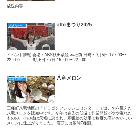
放送内容
ottoまつり2025
あきたnow！
イベント情報 会場：ABS秋田放送 本社前 日時：9月5日 17：00〜
22：00 9月6日・7日 15：00〜22：00
八竜メロン
あきたnow！
三種町八竜地区の「ドラゴンフレッシュセンター」では、旬を迎えた
八竜メロンを販売中です。今年は春先の低温で作業開始がやや遅れた
ものの、その後は天候に恵まれ、寒暖差の効果で糖度の高いおいしい
メロンに仕上がりました。 店頭には常時7種類...