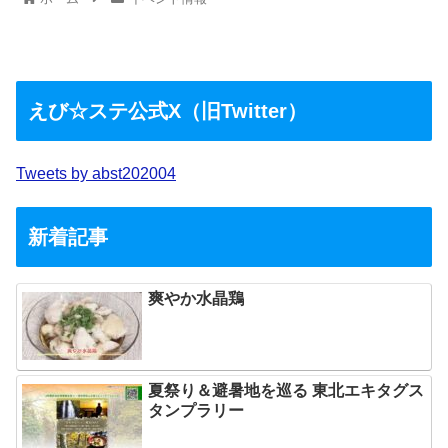
えび☆ステ公式X（旧Twitter）
Tweets by abst202004
新着記事
爽やか水晶鶏
夏祭り＆避暑地を巡る 東北エキタグス
タンプラリー