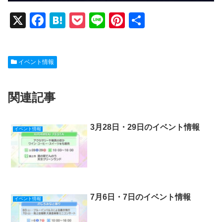
X
F
H
P
Li
Pi
共
a
at
o
n
nt
有
c
e
ck
e
er
イベント情報
e
n
et
e
b
a
st
関連記事
o
o
k
3月28日・29日のイベント情報
イベント情報
7月6日・7日のイベント情報
イベント情報