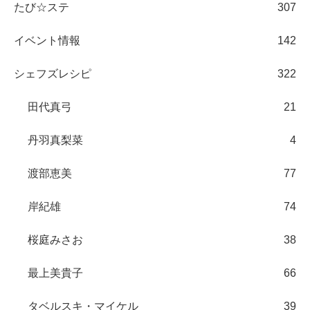
たび☆ステ
307
イベント情報
142
シェフズレシピ
322
田代真弓
21
丹羽真梨菜
4
渡部恵美
77
岸紀雄
74
桜庭みさお
38
最上美貴子
66
タベルスキ・マイケル
39