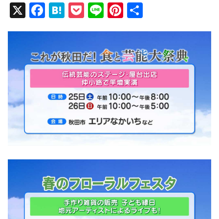
X
F
H
P
Li
Pi
共
a
at
o
n
nt
有
c
e
ck
e
er
e
n
et
e
b
a
st
o
o
k