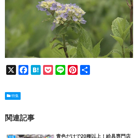
X
F
H
P
Li
Pi
共
a
at
o
n
nt
有
c
e
ck
e
er
特集
e
n
et
e
b
a
st
関連記事
o
o
青色だけで20種以上！絵具専門店
特集