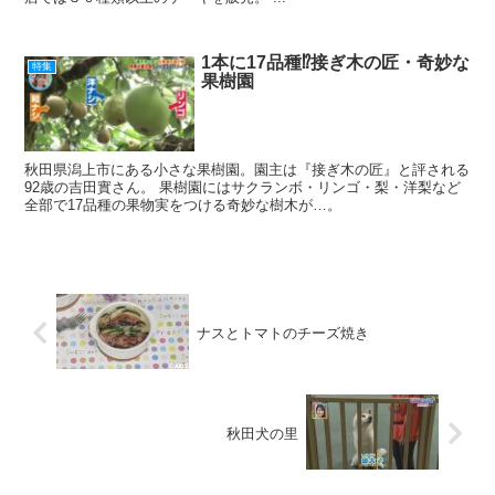
1本に17品種⁉接ぎ木の匠・奇妙な
特集
果樹園
秋田県潟上市にある小さな果樹園。園主は『接ぎ木の匠』と評される
92歳の吉田實さん。 果樹園にはサクランボ・リンゴ・梨・洋梨など
全部で17品種の果物実をつける奇妙な樹木が…。
ナスとトマトのチーズ焼き
秋田犬の里