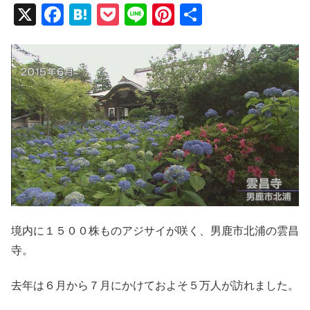
X
F
H
P
Li
Pi
共
a
at
o
n
nt
有
c
e
ck
e
er
e
n
et
e
b
a
st
o
o
k
境内に１５００株ものアジサイが咲く、男鹿市北浦の雲昌
寺。
去年は６月から７月にかけておよそ５万人が訪れました。