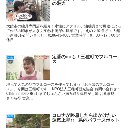
k
の魅力
大館市の絵具専門店を紹介！水性にアクリル、油絵具まで用途によっ
て作品の印象が大きく変わる奥深い世界です。 えのぐ屋 住所：大館
市新町61-2 問い合わせ：0186-43-4083 営業時間：9：00〜17：00 定
休日...
定番の○○も！三種町でフルコー
特集
ス
地元で人気の品でフルコースを作ってしまう『おらほのフルコー
ス』。今回は三種町です！ NPO法人三種町観光協会 お問い合わせ：
0185-88-8020 ※8月までじゅんさい摘み取り体験が可能 お食事処
さくら亭 営業...
コロナが終息したら出かけたい
特集
運気上昇↑↑↑ 県内パワースポット