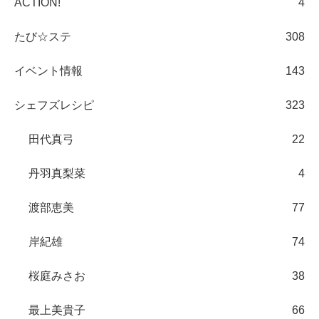
ACTION!
4
たび☆ステ
308
イベント情報
143
シェフズレシピ
323
田代真弓
22
丹羽真梨菜
4
渡部恵美
77
岸紀雄
74
桜庭みさお
38
最上美貴子
66