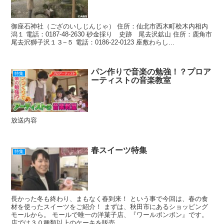
御座石神社（ござのいしじんじゃ） 住所：仙北市西木町桧木内相内
潟１ 電話：0187-48-2630 砂金採り 史跡 尾去沢鉱山 住所：鹿角市
尾去沢獅子沢１３−５ 電話：0186-22-0123 座敷わらし...
パン作りで音楽の勉強！？プロア
特集
ーティストの音楽教室
放送内容
春スイーツ特集
特集
長かった冬も終わり、まもなく春到来！ という事で今回は、春の食
材を使ったスイーツをご紹介！ まずは、秋田市にあるショッピング
モールから。 モールで唯一の洋菓子店、『ワールボンボン』です。
店では３０種類以上のケーキを販売。 ...