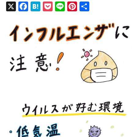
X
F
H
P
Li
Pi
共
a
at
o
n
nt
有
c
e
ck
e
er
e
n
et
e
b
a
st
o
o
k