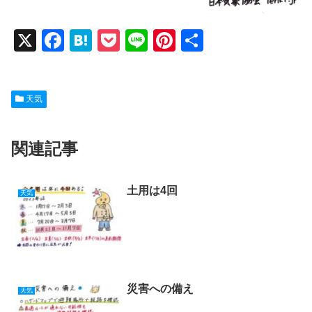
X
F
H
P
Li
Pi
共
a
at
o
n
nt
有
c
e
ck
e
er
天気
e
n
et
e
b
a
st
関連記事
o
o
k
土用は4回
天気
災害への備え
天気