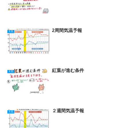
2周間気温予報
天気
紅葉が進む条件
天気
２週間気温予報
天気