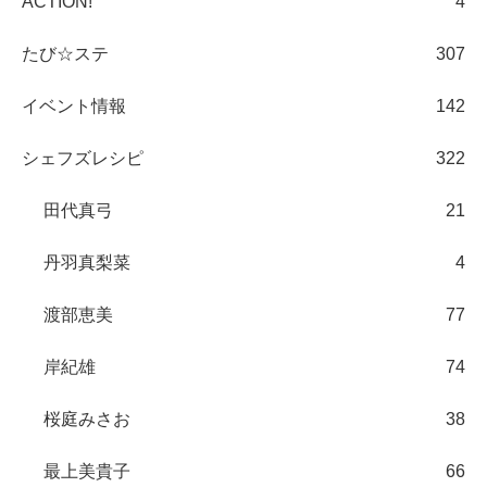
ACTION!
4
たび☆ステ
307
イベント情報
142
シェフズレシピ
322
田代真弓
21
丹羽真梨菜
4
渡部恵美
77
岸紀雄
74
桜庭みさお
38
最上美貴子
66