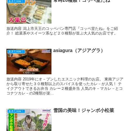
常時20種類！コッペ堂たね
あきたnow！
放送内容 潟上市天王のコッペパン専門店『コッペ堂たね』をご紹
介！ 総菜系やスイーツ系など２０種類が並ぶ大人気のお店です。
asiagura（アジアグラ）
あきたnow！
放送内容 2019年にオ－プンしたエスニック料理のお店。 東南アジア
から取り寄せた３０種類以上のスパイスを使ったカレ－が人気！ テ
イクアウトできるお弁当 カレー２種盛弁当 人気のキ－マカレ－とコ
コナツカレ－の2種類が楽...
雪国の美味！ジャンボ小松菜
あきたnow！