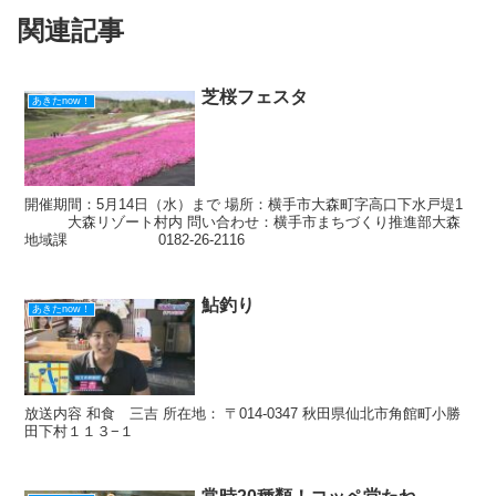
o
関連記事
o
k
芝桜フェスタ
あきたnow！
開催期間：5月14日（水）まで 場所：横手市大森町字高口下水戸堤1
大森リゾート村内 問い合わせ：横手市まちづくり推進部大森
地域課 0182-26-2116
鮎釣り
あきたnow！
放送内容 和食 三吉 所在地： 〒014-0347 秋田県仙北市角館町小勝
田下村１１３−１