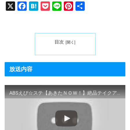
X
F
H
P
Li
Pi
共
a
at
o
n
nt
有
c
e
ck
e
er
e
n
et
e
b
a
st
目次
o
o
k
放送内容
ABSえび☆ステ【あきたＮＯＷ！】絶品テイクアウト！町家の山菜料理