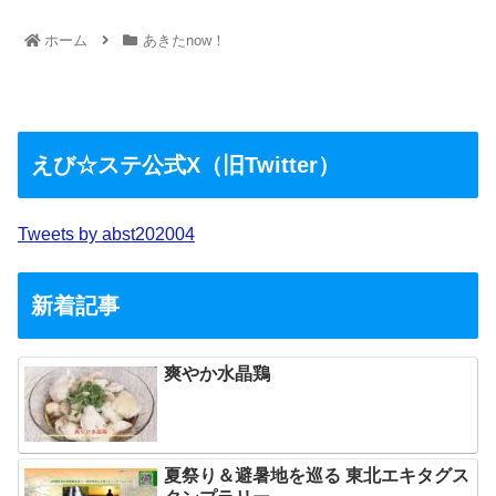
ホーム
あきたnow！
えび☆ステ公式X（旧Twitter）
Tweets by abst202004
新着記事
爽やか水晶鶏
夏祭り＆避暑地を巡る 東北エキタグス