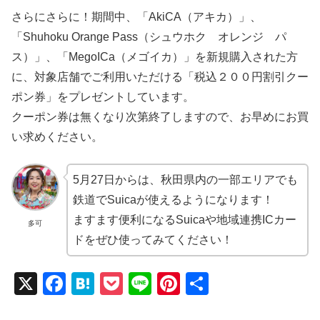
さらにさらに！期間中、「AkiCA（アキカ）」、
「Shuhoku Orange Pass（シュウホク オレンジ パ
ス）」、「MegoICa（メゴイカ）」を新規購入された方
に、対象店舗でご利用いただける「税込２００円割引クー
ポン券」をプレゼントしています。
クーポン券は無くなり次第終了しますので、お早めにお買
い求めください。
5月27日からは、秋田県内の一部エリアでも
鉄道でSuicaが使えるようになります！
ますます便利になるSuicaや地域連携ICカー
多可
ドをぜひ使ってみてください！
X
F
H
P
Li
Pi
共
a
at
o
n
nt
有