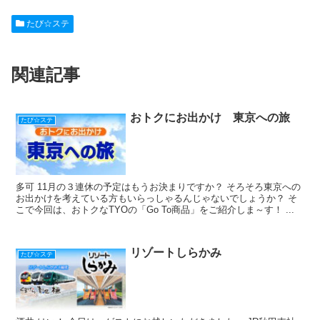
c
e
ck
e
er
たび☆ステ
e
n
et
e
b
a
st
関連記事
o
o
k
おトクにお出かけ 東京への旅
たび☆ステ
多可 11月の３連休の予定はもうお決まりですか？ そろそろ東京への
お出かけを考えている方もいらっしゃるんじゃないでしょうか？ そ
こで今回は、おトクなTYOの「Go To商品」をご紹介しま～す！ ...
リゾートしらかみ
たび☆ステ