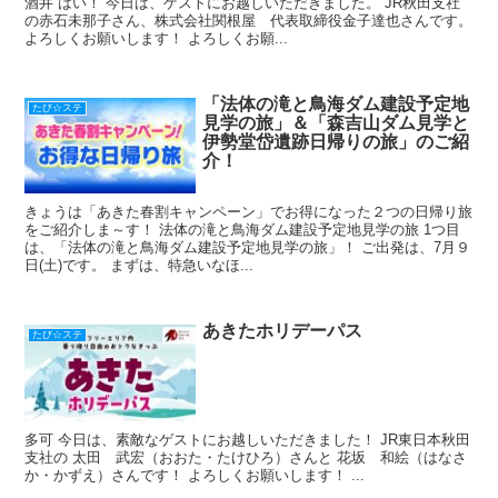
酒井 はい！ 今日は、ゲストにお越しいただきました。 JR秋田支社
の赤石未那子さん、株式会社関根屋 代表取締役金子達也さんです。
よろしくお願いします！ よろしくお願...
「法体の滝と鳥海ダム建設予定地
たび☆ステ
見学の旅」＆「森吉山ダム見学と
伊勢堂岱遺跡日帰りの旅」のご紹
介！
きょうは「あきた春割キャンペーン」でお得になった２つの日帰り旅
をご紹介しま～す！ 法体の滝と鳥海ダム建設予定地見学の旅 1つ目
は、「法体の滝と鳥海ダム建設予定地見学の旅」！ ご出発は、7月９
日(土)です。 まずは、特急いなほ...
あきたホリデーパス
たび☆ステ
多可 今日は、素敵なゲストにお越しいただきました！ JR東日本秋田
支社の 太田 武宏（おおた・たけひろ）さんと 花坂 和絵（はなさ
か・かずえ）さんです！ よろしくお願いします！ ...