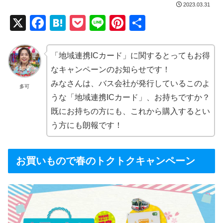
2023.03.31
X
F
H
P
Li
Pi
共
a
at
o
n
nt
有
c
e
ck
e
er
「地域連携ICカード」に関するとってもお得
e
n
et
e
なキャンペーンのお知らせです！
b
a
st
みなさんは、バス会社が発行しているこのよ
多可
うな「地域連携ICカード」、お持ちですか？
o
既にお持ちの方にも、これから購入するとい
o
う方にも朗報です！
k
お買いもので春のトクトクキャンペーン