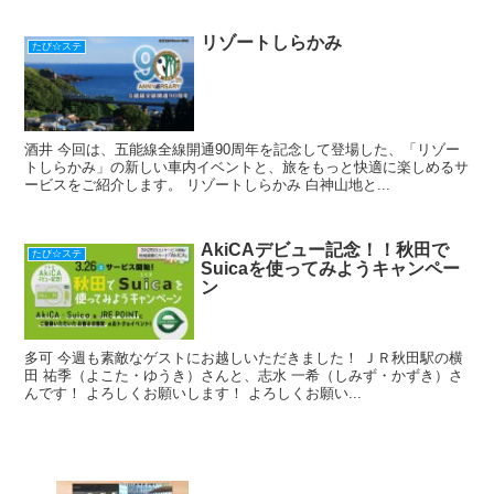
リゾートしらかみ
たび☆ステ
酒井 今回は、五能線全線開通90周年を記念して登場した、「リゾー
トしらかみ」の新しい車内イベントと、旅をもっと快適に楽しめるサ
ービスをご紹介します。 リゾートしらかみ 白神山地と...
AkiCAデビュー記念！！秋田で
たび☆ステ
Suicaを使ってみようキャンペー
ン
多可 今週も素敵なゲストにお越しいただきました！ ＪＲ秋田駅の横
田 祐季（よこた・ゆうき）さんと、志水 一希（しみず・かずき）さ
んです！ よろしくお願いします！ よろしくお願い...