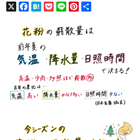
X
F
H
P
Li
Pi
共
a
at
o
n
nt
有
c
e
ck
e
er
e
n
et
e
b
a
st
o
o
k