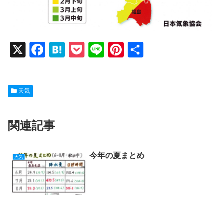
X
F
H
P
Li
Pi
共
a
at
o
n
nt
有
c
e
ck
e
er
天気
e
n
et
e
b
a
st
関連記事
o
o
k
今年の夏まとめ
天気