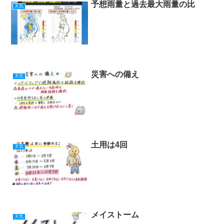
予想雨量と過去最大雨量の比
天気
災害への備え
天気
土用は4回
天気
メイストーム
天気