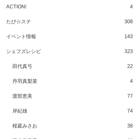
ACTION!
4
たび☆ステ
308
イベント情報
143
シェフズレシピ
323
田代真弓
22
丹羽真梨菜
4
渡部恵美
77
岸紀雄
74
桜庭みさお
38