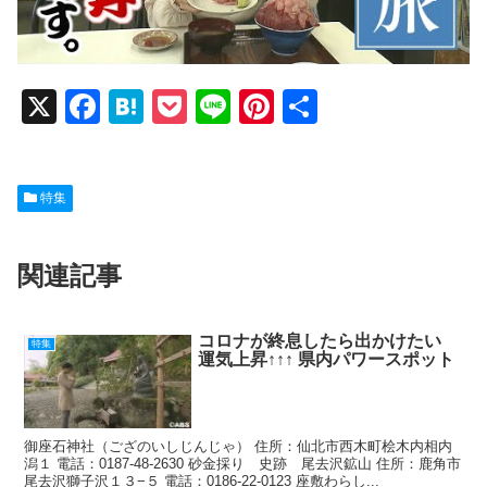
X
F
H
P
Li
Pi
共
a
at
o
n
nt
有
c
e
ck
e
er
特集
e
n
et
e
b
a
st
関連記事
o
o
k
コロナが終息したら出かけたい
特集
運気上昇↑↑↑ 県内パワースポット
御座石神社（ござのいしじんじゃ） 住所：仙北市西木町桧木内相内
潟１ 電話：0187-48-2630 砂金採り 史跡 尾去沢鉱山 住所：鹿角市
尾去沢獅子沢１３−５ 電話：0186-22-0123 座敷わらし...