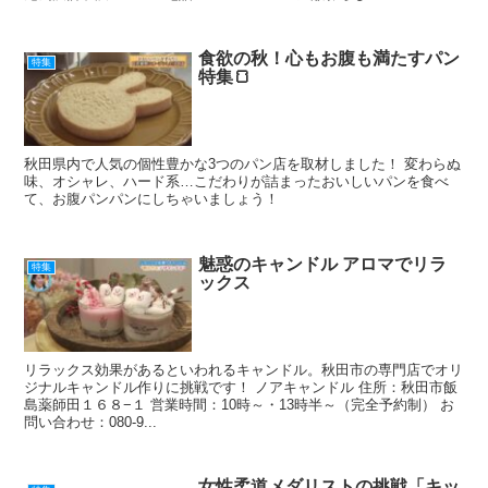
食欲の秋！心もお腹も満たすパン
特集
特集🍞
秋田県内で人気の個性豊かな3つのパン店を取材しました！ 変わらぬ
味、オシャレ、ハード系…こだわりが詰まったおいしいパンを食べ
て、お腹パンパンにしちゃいましょう！
魅惑のキャンドル アロマでリラ
特集
ックス
リラックス効果があるといわれるキャンドル。秋田市の専門店でオリ
ジナルキャンドル作りに挑戦です！ ノアキャンドル 住所：秋田市飯
島薬師田１６８−１ 営業時間：10時～・13時半～（完全予約制） お
問い合わせ：080-9...
女性柔道メダリストの挑戦「キッ