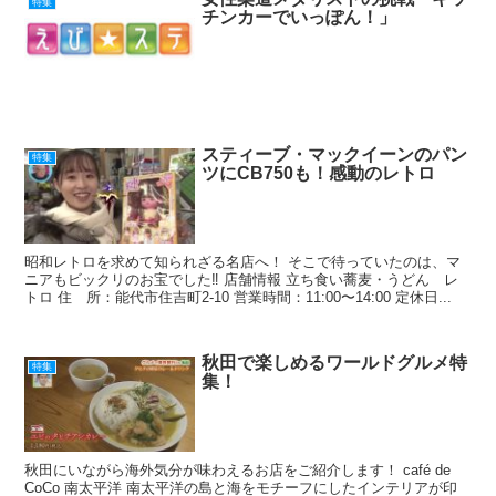
特集
チンカーでいっぽん！」
スティーブ・マックイーンのパン
特集
ツにCB750も！感動のレトロ
昭和レトロを求めて知られざる名店へ！ そこで待っていたのは、マ
ニアもビックリのお宝でした‼ 店舗情報 立ち食い蕎麦・うどん レ
トロ 住 所：能代市住吉町2-10 営業時間：11:00〜14:00 定休日...
秋田で楽しめるワールドグルメ特
特集
集！
秋田にいながら海外気分が味わえるお店をご紹介します！ café de
CoCo 南太平洋 南太平洋の島と海をモチーフにしたインテリアが印