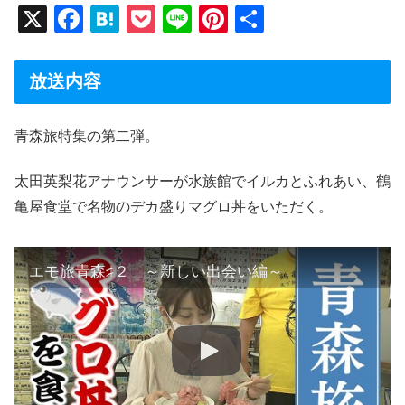
X
F
H
P
Li
Pi
共
a
at
o
n
nt
有
c
e
ck
e
er
放送内容
e
n
et
e
b
a
st
青森旅特集の第二弾。
o
太田英梨花アナウンサーが水族館でイルカとふれあい、鶴
o
亀屋食堂で名物のデカ盛りマグロ丼をいただく。
k
エモ旅青森♯２ ～新しい出会い編～