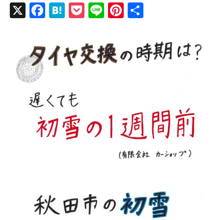
X
F
H
P
Li
Pi
共
a
at
o
n
nt
有
c
e
ck
e
er
e
n
et
e
b
a
st
o
o
k