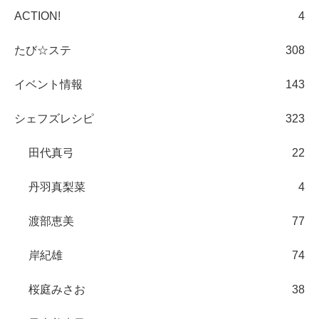
ACTION!
4
たび☆ステ
308
イベント情報
143
シェフズレシピ
323
田代真弓
22
丹羽真梨菜
4
渡部恵美
77
岸紀雄
74
桜庭みさお
38