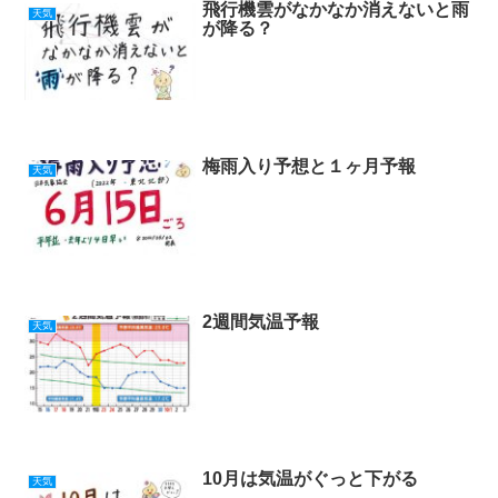
飛行機雲がなかなか消えないと雨
天気
が降る？
梅雨入り予想と１ヶ月予報
天気
2週間気温予報
天気
10月は気温がぐっと下がる
天気