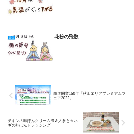
花粉の飛散
天気
鉄道開業150年「秋田エリアプレミアムフ
ェア2022」
チキンの味ぽんクリーム煮＆人参と玉ネ
ギの味ぽんドレッシング