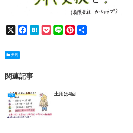
X
F
H
P
Li
Pi
共
a
at
o
n
nt
有
c
e
ck
e
er
天気
e
n
et
e
b
a
st
関連記事
o
o
k
土用は4回
天気