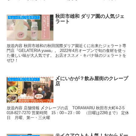
秋田市雄和 ダリア園の人気ジェ
ちょっと気になるヨン！
ラート
放送内容 秋田市雄和の秋田国際ダリア園近くに出来たジェラート専
門店『GELATERIA yuwa』。 2022年4月オープンで旬の食材を使っ
た優しい味が大人気です。 お店オススメ・キバナ味のジェラートを
ぜひ！
〆にいかが？飲み屋街のクレープ
ちょっと気になるヨン！
店
放送内容 店舗情報 〆クレープの店 TORAMARU 秋田市大町4-2-5
018-827-7270 営業時間 15：00～23：00 （日曜は22時まで） 定休
日 月曜、第一・三火曜
テイクアウトも人気！おからドー