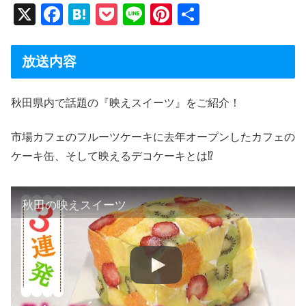
X
F
H
P
Li
Pi
共
a
at
o
n
nt
有
c
e
ck
e
er
放送内容
e
n
et
e
b
a
st
秋田県内で話題の『映えスイーツ』をご紹介！
o
市場カフェのフルーツケーキに去年オープンしたカフェの
o
ケーキ缶、そして映えるデコケーキとは⁉
k
秋田の映えスイーツ