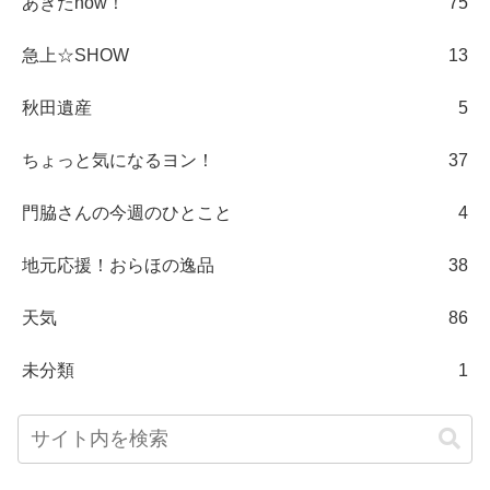
あきたnow！
75
急上☆SHOW
13
秋田遺産
5
ちょっと気になるヨン！
37
門脇さんの今週のひとこと
4
地元応援！おらほの逸品
38
天気
86
未分類
1