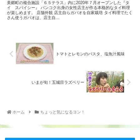
美郷町の複合施設「６５テラス」内に2020年７月オープンした『タ
イ スパイシー』 バンコク出身の女性店主が作る本格的なタイ料理
が楽しめます。 店舗外観 店主自らガパオを自家栽培 タイ料理でたく
さん使うガパオは、店主自...
トマトとレモンのパスタ、塩魚汁風味
いまが旬！五城目ラズベリー
ホーム
ちょっと気になるヨン！