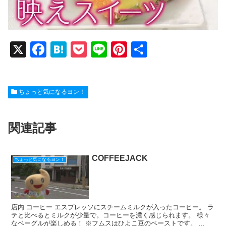
X
F
H
P
Li
Pi
共
a
at
o
n
nt
有
c
e
ck
e
er
ちょっと気になるヨン！
e
n
et
e
b
a
st
関連記事
o
o
k
COFFEEJACK
ちょっと気になるヨン！
店内 コーヒー エスプレッソにスチームミルクが入ったコーヒー。 ラ
テと比べるとミルクが少量で。コーヒーを濃く感じられます。 様々
なベーグルが楽しめる！ ※フムスはひよこ豆のペーストです。 ...